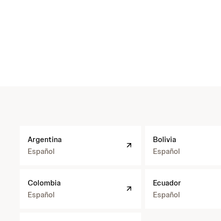
h
Argentina
Bolivia
t
t
Español
Español
p
s
h
:
Colombia
Ecuador
t
/
t
Español
Español
/
p
w
s