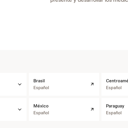
h
h
Brasil
Centroamé
t
t
t
t
Español
Español
p
p
s
s
h
:
:
México
Paraguay
t
/
/
t
Español
Español
/
/
p
w
w
s