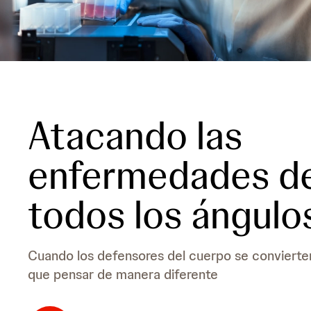
t
e
i
d
v
i
e
c
m
i
e
n
d
e
i
/
c
Atacando las
a
i
r
n
enfermedades d
g
e
e
/
n
c
todos los ángulo
t
o
i
l
n
o
a
m
Cuando los defensores del cuerpo se convierten
b
que pensar de manera diferente
i
a