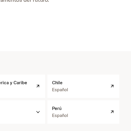
h
rica y Caribe
Chile
t
t
Español
p
s
h
:
Perú
t
/
t
Español
/
p
w
s