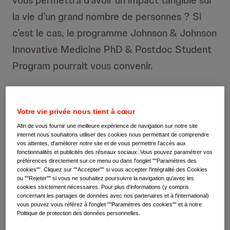
vous permettra d’avoir un impact tangible sur
la vie d’un grand nombre de personnes ? Si
c’est le cas, le programme Johnson & Johnson
Innovative Medicine PhD & Postdoc Student
Program pourrait vous convenir.
Le programme Johnson & Johnson PhD &
Votre vie privée nous tient à cœur
Postdoc Student Program vous permet
Afin de vous fournir une meilleure expérience de navigation sur notre site
d’acquérir une expérience pratique en tant
internet nous souhaitons utiliser des cookies nous permettant de comprendre
vos attentes, d'améliorer notre site et de vous permettre l'accès aux
que jeune chercheur. Vous développerez des
fonctionnalités et publicités des réseaux sociaux. Vous pouvez paramétrer vos
préférences directement sur ce menu ou dans l'onglet ""Paramètres des
compétences que vous pourrez utiliser dans
cookies"". Cliquez sur ""Accepter"" si vous accepter l'intégralité des Cookies
l’industrie pharmaceutique et dans le monde
ou ""Rejeter"" si vous ne souhaitez poursuivre la navigation qu'avec les
cookies strictement nécessaires. Pour plus d'informations (y compris
universitaire. La science, l’innovation, la
concernant les partages de données avec nos partenaires et à l'international)
vous pouvez vous référez à l'onglet ""Paramètres des cookies"" et à notre
formation et le réseautage sont au cœur de
Politique de protection des données personnelles.