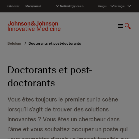
S
Discover J&J
Medicines & therapies
Medical devices & technology
Belgium
Français
k
i
p
M
S
t
e
h
o
n
o
c
Belgium
/
Doctorants et post-doctorants
u
w
o
S
n
e
t
Doctorants et post-
a
e
r
n
doctorants
c
t
h
Vous êtes toujours le premier sur la scène
lorsqu’il s’agit de trouver des solutions
innovantes ? Vous êtes un chercheur dans
l’âme et vous souhaitez occuper un poste qui