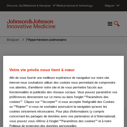
S
Discover J&J
Medicines & therapies
Medical devices & technology
Belgium
k
i
p
M
S
t
e
h
o
n
o
c
Belgium
/
l’Hypertension pulmonaire
u
w
o
S
n
e
t
l’Hypertension pulmonaire
a
e
r
n
Votre vie privée nous tient à cœur
c
t
Partager
27 novembre 2020
Afin de vous fournir une meilleure expérience de navigation sur notre site
h
internet nous souhaitons utiliser des cookies nous permettant de comprendre
vos attentes, d'améliorer notre site et de vous permettre l'accès aux
fonctionnalités et publicités des réseaux sociaux. Vous pouvez paramétrer vos
préférences directement sur ce menu ou dans l'onglet ""Paramètres des
cookies"". Cliquez sur ""Accepter"" si vous accepter l'intégralité des Cookies
ou ""Rejeter"" si vous ne souhaitez poursuivre la navigation qu'avec les
cookies strictement nécessaires. Pour plus d'informations (y compris
concernant les partages de données avec nos partenaires et à l'international)
En juin 2017, Actelion a rejoint les compagnies
vous pouvez vous référez à l'onglet ""Paramètres des cookies"" et à notre
Politique de protection des données personnelles.