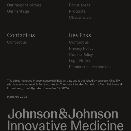
Our responsibilities
Focus areas
Our heritage
Products
Clinical trials
Contact us
Key links
Contact us
Contact us
Privacy Policy
Cookie Policy
Legal Notice
Paramètres des cookies
This site is managed in accordance with Belgian Law, and is published by Janssen-Cilag NV,
who is solely responsible for its contents. The site is intended for visitors from Belgium and
Luxembourg. Last Updated: December 12, 2024
Published 2026