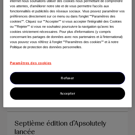
s
:
internet nous souhaitons utiliser des cookies nous permettant de comprendre
h
DIVULGATION DU TRANSFERT
vos attentes, d'améliorer notre site et de vous permettre l'accès aux
d
fonctionnalités et publicités des réseaux sociaux. Vous pouvez paramétrer vos
DE VALEUR AUX HCPs/HCOs –
préférences directement sur ce menu ou dans l'onglet ""Paramètres des
e
NOTE MÉTHODOLOGIQUE
cookies"". Cliquez sur ""Accepter"" si vous accepter l'intégralité des Cookies
ou ""Rejeter"" si vous ne souhaitez poursuivre la navigation qu'avec les
r
cookies strictement nécessaires. Pour plus d'informations (y compris
concernant les partages de données avec nos partenaires et à l'international)
e
En savoir plus
vous pouvez vous référez à l'onglet ""Paramètres des cookies"" et à notre
Politique de protection des données personnelles.
c
h
Comment renforcer le leadership
Paramètres des cookies
de la Belgique en matière
e
d’Advanced Therapy Medicinal
Refuser
r
Products (ATMP)
c
Accepter
h
En savoir plus
e
Septième édition d’Apsolutely
lancée