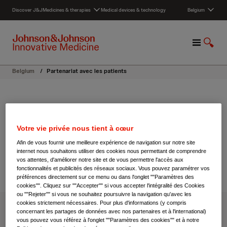
S
Discover J&J
Medicines & therapies
Medical devices & technology
Belgium
k
i
p
M
S
t
e
h
o
n
o
c
Belgium
/
Partenariat avec les patients
u
w
o
S
n
e
t
Partenariat avec les patients
a
e
r
n
Votre vie privée nous tient à cœur
c
t
Partager
26 juin 2017
h
Afin de vous fournir une meilleure expérience de navigation sur notre site
internet nous souhaitons utiliser des cookies nous permettant de comprendre
vos attentes, d'améliorer notre site et de vous permettre l'accès aux
fonctionnalités et publicités des réseaux sociaux. Vous pouvez paramétrer vos
préférences directement sur ce menu ou dans l'onglet ""Paramètres des
cookies"". Cliquez sur ""Accepter"" si vous accepter l'intégralité des Cookies
ou ""Rejeter"" si vous ne souhaitez poursuivre la navigation qu'avec les
cookies strictement nécessaires. Pour plus d'informations (y compris
concernant les partages de données avec nos partenaires et à l'international)
Chez Janssen, le patient est au centre de tout ce que
vous pouvez vous référez à l'onglet ""Paramètres des cookies"" et à notre