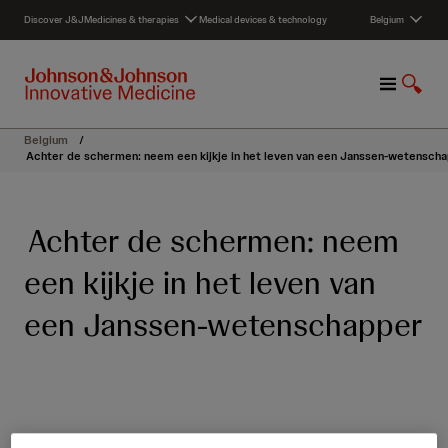
S
Discover J&J
Medicines & therapies
Medical devices & technology
Belgium
k
i
p
M
S
t
e
h
o
n
o
c
Belgium
/
u
w
o
Achter de schermen: neem een kijkje in het leven van een Janssen-wetensch
S
n
e
t
a
e
Achter de schermen: neem
r
n
c
t
een kijkje in het leven van
h
een Janssen-wetenschapper