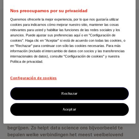
Nos preocupamos por su privacidad
Queremos ofrecerle la mejor experiencia, por lo que nos gustaría utilizar
Janssen is doelbewust bezig met het leveren van
cookies para indicarnos cómo mejorar nuestro sitio, mantener las cosas
relevantes para usted y habilitar las funciones de las redes sociales y los
veilige en effectieve geneesmiddelen die bijdragen tot
anuncios. Puede ajustar sus preferencias aquí o en "Configuración de
gezondere resultaten. Dat vraagt om de beste
cookies". Haga clic en "Aceptar" si está de acuerdo con todas las cookies, o
wetenschap en de creatiefste geesten. Neem een
en "Rechazar" para continuar con sólo las cookies necesarias. Para más
información (incluido el intercambio de datos con socios y las transferencias
kijkje in onze labo’s en kom meer te weten over de
internacionales de datos), consulte "Configuración de cookies" y nuestra
levens en het werk van Janssen-wetenschappers.
Política de privacidad.
Janssen R&D-teams werken elke dag hard om
Configuración de cookies
innovaties in de gezondheidszorg te bevorderen en zo
bij te dragen aan de onbeantwoorde behoeften en het
welzijn van mensen over de hele wereld. We maken
Rechazar
steeds meer gebruik van data science en digitale
gezondheid om innovatie te versnellen in elke stap van
Aceptar
het R&D-proces om inzichten te genereren die ons in
staat stellen de ziekten die we aanpakken beter te
begrijpen. Zo helpt data science ons bijvoorbeeld te
bepalen welke verbindingen het meest veelbelovend