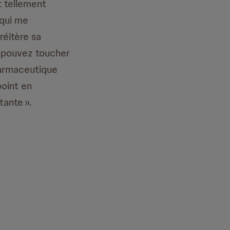
t tellement
 qui me
réitère sa
s pouvez toucher
harmaceutique
point en
tante ».