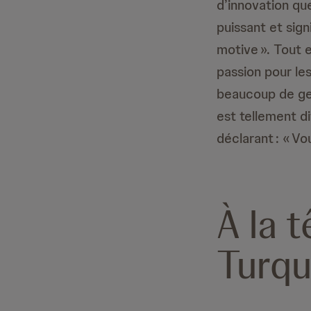
d’innovation qu
puissant et sign
motive ». Tout e
passion pour le
beaucoup de gen
est tellement dif
déclarant : « V
À la 
Turqu