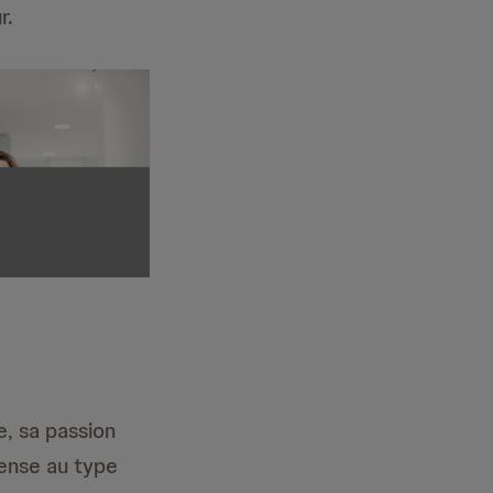
r.
e, sa passion
pense au type