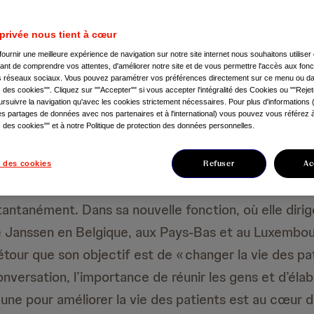
 privée nous tient à cœur
fournir une meilleure expérience de navigation sur notre site internet nous souhaitons utilise
nt de comprendre vos attentes, d'améliorer notre site et de vous permettre l'accès aux fonct
es réseaux sociaux. Vous pouvez paramétrer vos préférences directement sur ce menu ou dan
des cookies"". Cliquez sur ""Accepter"" si vous accepter l'intégralité des Cookies ou ""Rejet
rsuivre la navigation qu'avec les cookies strictement nécessaires. Pour plus d'informations
s partages de données avec nos partenaires et à l'international) vous pouvez vous référez à 
des cookies"" et à notre Politique de protection des données personnelles.
ncontre Maria Fernanda Prado, malgré la distance phys
Refuser
Ac
 des cookies
avers d’un écran, sa sympathie et sa passion pour le
antanément. Dans sa nouvelle fonction, où elle dirige
 Janssen en Belgique, aux Pays-Bas et au Luxembour
tour que son objectif est de « changer la vie des pat
nversation, l’importance de réunir les gens et d’éla
ne pour améliorer la vie des patients est au cœur de