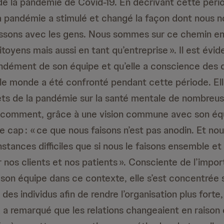
 la pandémie de Covid-19. En décrivant cette péri
la pandémie a stimulé et changé la façon dont nous 
issons avec les gens. Nous sommes sur ce chemin en
toyens mais aussi en tant qu’entreprise ». Il est évi
ndément de son équipe et qu’elle a conscience des di
 le monde a été confronté pendant cette période. El
ets de la pandémie sur la santé mentale de nombreu
e comment, grâce à une vision commune avec son équi
le cap : « ce que nous faisons n’est pas anodin. Et n
nstances difficiles que si nous le faisons ensemble e
r nos clients et nos patients ». Consciente de l’impo
 son équipe dans ce contexte, elle s’est concentrée s
s individus afin de rendre l’organisation plus forte,
a a remarqué que les relations changeaient en raison