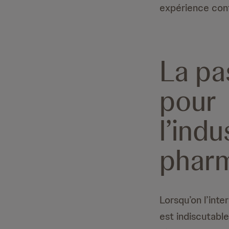
expérience cont
La pa
pour
l’indu
phar
Lorsqu’on l’int
est indiscutabl