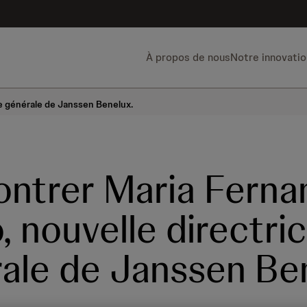
À propos de nous
Notre innovatio
e générale de Janssen Benelux.
ntrer Maria Ferna
, nouvelle directri
ale de Janssen Be