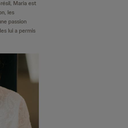
ésil, Maria est
n, les
une passion
es lui a permis