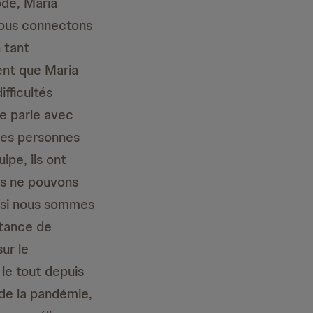
ode, Maria
nous connectons
 tant
dent que Maria
fficultés
le parle avec
ses personnes
pe, ils ont
ous ne pouvons
t si nous sommes
rtance de
ur le
 le tout depuis
 de la pandémie,