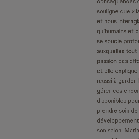
conséquences de
souligne que « 
et nous interag
qu’humains et ci
se soucie profo
auxquelles tout
passion des eff
et elle expliqu
réussi à garder 
gérer ces circo
disponibles pou
prendre soin de
développement de
son salon. Mari