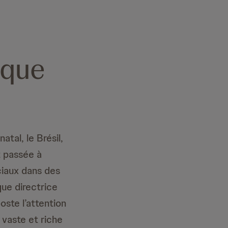
sque
tal, le Brésil,
t passée à
iaux dans des
que directrice
oste l’attention
 vaste et riche