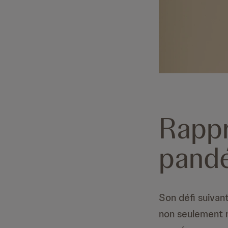
Rappr
pand
Son défi suivant
non seulement n