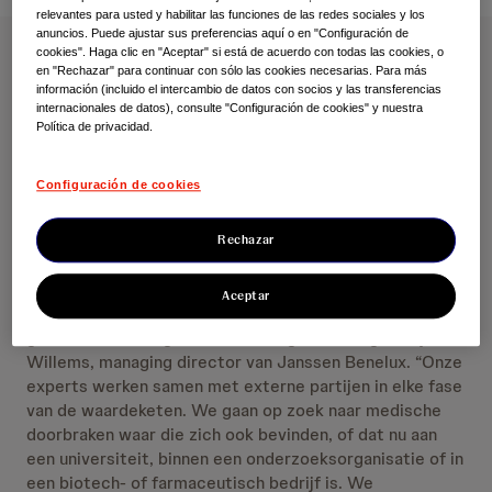
relevantes para usted y habilitar las funciones de las redes sociales y los
anuncios. Puede ajustar sus preferencias aquí o en "Configuración de
cookies". Haga clic en "Aceptar" si está de acuerdo con todas las cookies, o
Janssen Pharmaceutica en Janssen-Cilag
en "Rechazar" para continuar con sólo las cookies necesarias. Para más
información (incluido el intercambio de datos con socios y las transferencias
ondertekende op 2 februari een
internacionales de datos), consulte "Configuración de cookies" y nuestra
samenwerkingsovereenkomst met het Luikse
Política de privacidad.
Universitaire Ziekenhuis en Universiteit Luik. De
samenwerking focust op het wederzijds aanscherpen
Configuración de cookies
van multidisciplinaire onderzoeksprojecten en het
sneller bij de patiënt brengen van medische
innovaties.
Rechazar
“Vandaag vergt het onderzoek naar nieuwe
Aceptar
geneesmiddelen meer en meer samenwerking over de
grenzen van de eigen onderneming heen”, zegt Sonja
Willems, managing director van Janssen Benelux. “Onze
experts werken samen met externe partijen in elke fase
van de waardeketen. We gaan op zoek naar medische
doorbraken waar die zich ook bevinden, of dat nu aan
een universiteit, binnen een onderzoeksorganisatie of in
een biotech- of farmaceutisch bedrijf is. We