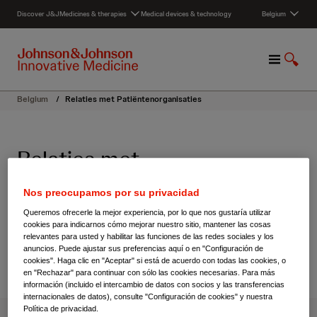
S
Discover J&J
Medicines & therapies
Medical devices & technology
Belgium
k
i
p
M
S
t
e
h
o
n
o
c
Belgium
/
Relaties met Patiëntenorganisaties
u
w
o
S
n
e
t
Relaties met
a
e
r
n
Patiëntenorganisaties
c
t
Nos preocupamos por su privacidad
h
Queremos ofrecerle la mejor experiencia, por lo que nos gustaría utilizar
cookies para indicarnos cómo mejorar nuestro sitio, mantener las cosas
relevantes para usted y habilitar las funciones de las redes sociales y los
anuncios. Puede ajustar sus preferencias aquí o en "Configuración de
cookies". Haga clic en "Aceptar" si está de acuerdo con todas las cookies, o
en "Rechazar" para continuar con sólo las cookies necesarias. Para más
información (incluido el intercambio de datos con socios y las transferencias
internacionales de datos), consulte "Configuración de cookies" y nuestra
Política de privacidad.