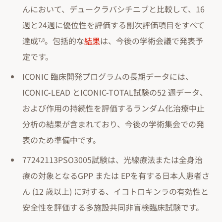
んにおいて、デュークラバシチニブと比較して、16
週と24週に優位性を評価する副次評価項目をすべて
達成
。包括的な
結果
は、今後の学術会議で発表予
7,8
定です。
ICONIC 臨床開発プログラムの長期データには、
ICONIC-LEAD とICONIC-TOTAL試験の52 週データ、
および作用の持続性を評価するランダム化治療中止
分析の結果が含まれており、今後の学術集会での発
表のため準備中です。
77242113PSO3005試験は、光線療法または全身治
療の対象となるGPP または EPを有する日本人患者さ
ん (12 歳以上) に対する、イコトロキンラの有効性と
安全性を評価する多施設共同非盲検臨床試験です。