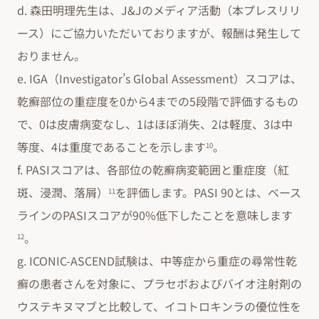
d. 森田明理先生は、J&Jのメディア活動（本プレスリリ
ース）にご協力いただいておりますが、報酬は発生して
おりません。
e. IGA（Investigator’s Global Assessment）スコアは、
乾癬部位の重症度を0から4までの5段階で評価するもの
で、0は皮膚病変なし、1はほぼ消失、2は軽度、3は中
等度、4は重度であることを示します
。
10
f. PASIスコアは、各部位の乾癬病変範囲と重症度（紅
斑、浸潤、落屑）
を評価します。PASI 90とは、ベース
11
ラインのPASIスコアが90%低下したことを意味します
。
12
g. ICONIC-ASCEND試験は、中等症から重症の尋常性乾
癬の患者さんを対象に、プラセボおよびバイオ注射剤の
ウステキヌマブと比較して、イコトロキンラの優位性を