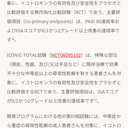
象に、イコトロキンラの有効性及び安全性をプラセボと
比較評価する無作為化比較試験（RCT）であり、主要評
価項目（co-primary endpoints）は、PASI 90達成率お
よびIGAスコアが0/1かつ2グレード以上改善の達成率で
す
。
26
ICONIC-TOTAL試験（
NCT06095102
）は、特殊な部位
（頭皮、性器、及び/又は手足など）に既存治療で効果
不十分な中等症以上の尋常性乾癬を有する患者さんを対
象に、イコトロキンラの有効性及び安全性をプラセボと
比較評価するRCTであり、主要評価項目は、IGAスコア
が0/1かつ2グレード以上改善の達成率です
。
27
開発プログラムにおける他の第III相試験には、中等症か
ら重症の尋常性乾癬の成人患者さんを対象に、イコトロ