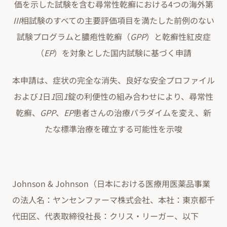
価を示した試験を含む尋常性乾癬における4つの海外第
III
相試験のすべての主要評価項目を満たした前例のない
試験プログラムと膿疱性乾癬（
GPP
）と乾癬性紅皮症
（
EP
）を対象とした国内試験に基づく申請
本申請は、症状の完全な消失、良好な安全プロファイル
および
1
日
1
回
1
錠の利便性の組み合わせにより、尋常性
乾癬、
GPP
、
EP
患者さんの治療パラダイムを変え、新
たな標準治療を確立する可能性を示唆
Johnson & Johnson（日本における医療用医薬品事業
の法人名：ヤンセンファーマ株式会社、本社：東京都千
代田区、代表取締役社長：クリス・リーガー、以下