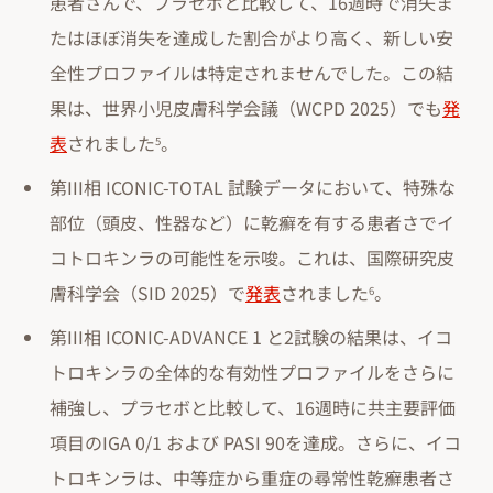
患者さんで、プラセボと比較して、16週時で消失ま
たはほぼ消失を達成した割合がより高く、新しい安
全性プロファイルは特定されませんでした。この結
果は、世界小児皮膚科学会議（WCPD 2025）でも
発
表
されました
。
5
第III相 ICONIC-TOTAL 試験データにおいて、特殊な
部位（頭皮、性器など）に乾癬を有する患者さでイ
コトロキンラの可能性を示唆。これは、国際研究皮
膚科学会（SID 2025）で
発表
されました
。
6
第III相 ICONIC-ADVANCE 1 と2試験の結果は、イコ
トロキンラの全体的な有効性プロファイルをさらに
補強し、プラセボと比較して、16週時に共主要評価
項目のIGA 0/1 および PASI 90を達成。さらに、イコ
トロキンラは、中等症から重症の尋常性乾癬患者さ