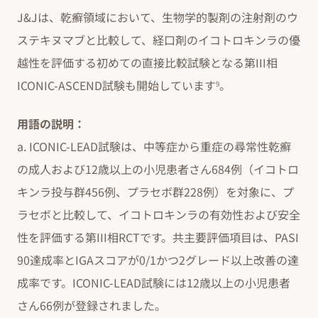
J&Jは、乾癬領域において、生物学的製剤の注射剤のウ
ステキヌマブと比較して、経口剤のイコトロキンラの優
越性を評価する初めての直接比較試験となる第III相
ICONIC-ASCEND試験も開始しています
。
9
用語の説明：
a. ICONIC-LEAD試験は、中等症から重症の尋常性乾癬
の成人および12歳以上の小児患者さん684例（イコトロ
キンラ投与群456例、プラセボ群228例）を対象に、プ
ラセボと比較して、イコトロキンラの有効性および安全
性を評価する第III相RCTです。共主要評価項目は、PASI
90達成率とIGAスコアが0/1かつ2グレード以上改善の達
成率です。ICONIC-LEAD試験には12歳以上の小児患者
さん66例が登録されました。