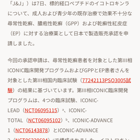
「J&J」）は7日、標的経口ペプチドのイコトロキンラ
について、成人および青少年の既存治療で効果不十分な
尋常性乾癬、膿疱性乾癬（GPP）および乾癬性紅皮症
（EP）に対する治療薬として日本で製造販売承認を申
請しました。
今回の承認申請は、尋常性乾癬患者を対象とした第III相
ICONIC臨床開発プログラムおよびGPPとEP患者さんを
対象とした第III相国内臨床試験（
77242113PSO3005試
験
）の結果に基づいています。第III相ICONIC臨床開発
プログラムは、4つの臨床試験、ICONIC-
LEAD（
NCT06095115
）
、ICONIC-
a
TOTAL（
NCT06095102
）
、ICONIC-ADVANCE
b
1（
NCT06143878
）とICONIC-ADVANCE
c