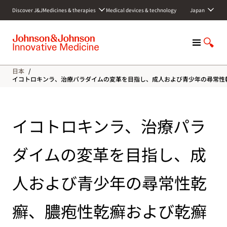
S
Discover J&J
Medicines & therapies
Medical devices & technology
Japan
k
i
p
M
S
t
e
h
o
n
o
c
日本
/
u
w
o
イコトロキンラ、治療パラダイムの変革を目指し、成人および青少年の尋常性
S
n
e
t
a
e
イコトロキンラ、治療パラ
r
n
c
t
h
ダイムの変革を目指し、成
人および青少年の尋常性乾
癬、膿疱性乾癬および乾癬