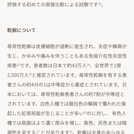
評価する初めての直接比較による試験です
。
13
乾癬について
尋常性乾癬は皮膚細胞が過剰に産生され、炎症や鱗屑が
生じ、かゆみや痛みを伴うこともある免疫介在性炎症性
疾患
です。患者数は日本で約43万人
、全世界で1億
12
14
2,500万人
と推定されています。尋常性乾癬を有する患
15
者さんの約4分の1は中等症から重症とされています。日
本においては、尋常性乾癬患者さんの約7割が中等症と
されています。白色人種では銀白色の鱗屑で覆われた隆
起した紅斑局面が生じることが多い
のに対し、 有色人
13
種では局面はより濃く厚みを増し、紫色、灰色または暗
褐色を呈することがあります
。乾癬は全身のあらゆる
12