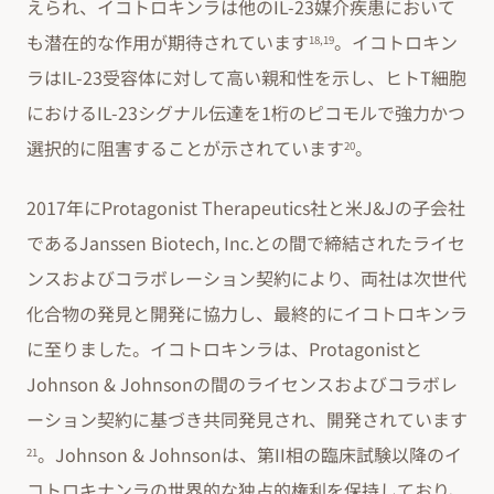
えられ、イコトロキンラは他のIL-23媒介疾患において
も潜在的な作用が期待されています
。イコトロキン
18,19
ラはIL-23受容体に対して高い親和性を示し、ヒトT細胞
におけるIL-23シグナル伝達を1桁のピコモルで強力かつ
選択的に阻害することが示されています
。
20
2017年にProtagonist Therapeutics社と米J&Jの子会社
であるJanssen Biotech, Inc.との間で締結されたライセ
ンスおよびコラボレーション契約により、両社は次世代
化合物の発見と開発に協力し、最終的にイコトロキンラ
に至りました。イコトロキンラは、Protagonistと
Johnson & Johnsonの間のライセンスおよびコラボレ
ーション契約に基づき共同発見され、開発されています
。Johnson & Johnsonは、第II相の臨床試験以降のイ
21
コトロキナンラの世界的な独占的権利を保持しており、