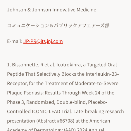
Johnson & Johnson Innovative Medicine
コミュニケーション＆パブリックアフェアーズ部
E-mail:
JP-PR@its.jnj.com
1. Bissonnette, R et al. Icotrokinra, a Targeted Oral
Peptide That Selectively Blocks the Interleukin-23–
Receptor, for the Treatment of Moderate-to-Severe
Plaque Psoriasis: Results Through Week 24 of the
Phase 3, Randomized, Double-blind, Placebo-
Controlled ICONIC-LEAD Trial. Late-breaking research
presentation (Abstract #66708) at the American
Academy of Dermatology (AAD) 2024 Annual