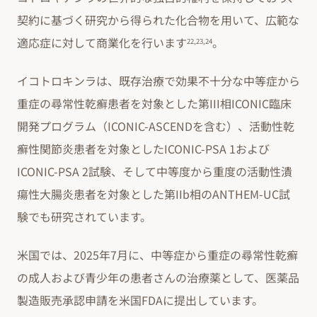
契約に基づく研究から得られた化合物を用いて、広範な
適応症に対して商業化を行います
。
22,23,24
イコトロキンラは、既存治療で効果不十分な中等症から
重症の尋常性乾癬患者を対象とした第III相ICONIC臨床
開発プログラム（ICONIC-ASCENDを含む）、活動性乾
癬性関節炎患者を対象としたICONIC-PSA 1および
ICONIC-PSA 2試験、そして中等度から重度の活動性潰
瘍性大腸炎患者を対象とした第IIb相のANTHEM-UC試
験でも研究されています。
米国では、2025年7月に、中等症から重症の尋常性乾癬
の成人および青少年の患者さんの治療薬として、医薬品
製造販売承認申請を米国FDAに提出しています。