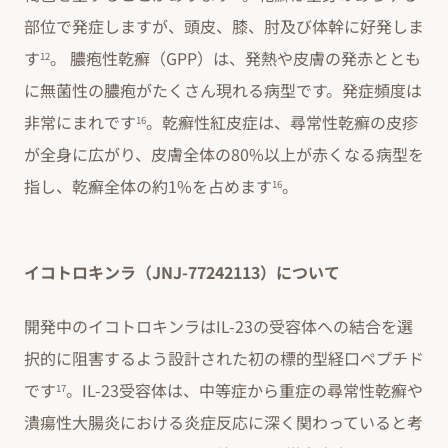
部位で発症しますが、頭皮、膝、肘及び体幹に好発しま
す
。 膿疱性乾癬（GPP）は、発熱や皮膚の発赤ととも
12
に無菌性の膿疱がたくさん現れる病型です。発症頻度は
非常にまれです
。乾癬性紅皮症は、尋常性乾癬の皮疹
16
が全身に広がり、皮膚全体の80%以上が赤くなる病型を
指し、乾癬全体の約1%を占めます
。
16
イコトロキンラ（JNJ-77242113）について
開発中のイコトロキンラはIL-23の受容体への結合を選
択的に阻害するよう設計された初の標的型経口ペプチド
です
。IL-23受容体は、中等症から重症の尋常性乾癬や
17
潰瘍性大腸炎における炎症反応に深く関わっていると考