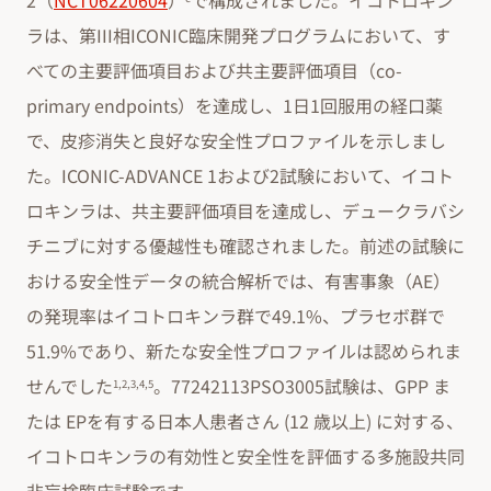
2（
NCT06220604
）
で構成されました。イコトロキン
ラは、第III相ICONIC臨床開発プログラムにおいて、す
べての主要評価項目および共主要評価項目（co-
primary endpoints）を達成し、1日1回服用の経口薬
で、皮疹消失と良好な安全性プロファイルを示しまし
た。ICONIC-ADVANCE 1および2試験において、イコト
ロキンラは、共主要評価項目を達成し、デュークラバシ
チニブに対する優越性も確認されました。前述の試験に
おける安全性データの統合解析では、有害事象（AE）
の発現率はイコトロキンラ群で49.1%、プラセボ群で
51.9%であり、新たな安全性プロファイルは認められま
せんでした
。77242113PSO3005試験は、GPP ま
1,2,3,4,5
たは EPを有する日本人患者さん (12 歳以上) に対する、
イコトロキンラの有効性と安全性を評価する多施設共同