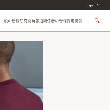
Japan
一般の皆様
研究開発
報道関係者の皆様
採用情報
S
h
o
w
S
e
a
r
c
h