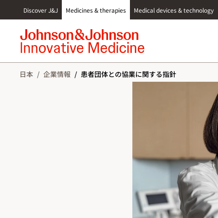
S
Discover J&J
Medicines & therapies
Medical devices & technology
k
i
p
t
o
c
日本
/
企業情報
/
患者団体との協業に関する指針
o
n
t
e
n
t