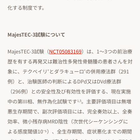
化する制度です。
MajesTEC-3試験について
MajesTEC-3試験（
NCT05083169
）は、1～3つの前治療
歴を有する再発又は難治性多発性骨髄腫の患者さんを対
象に、テクベイリ
とダラキューロ
の併用療法群（291
®
®
例）と、治験医師の判断によるDPd又はDVd療法群
（296例）との安全性及び有効性を評価する、現在実施
中の第III相、無作為化試験です
。主要評価項目は無増
1,5
悪生存期間で、副次評価項目には、完全奏効以上、全奏
効率、微小残存病MRD陰性（次世代シーケンシングに
よる感度閾値10⁻⁵）、全生存期間、症状悪化までの期間