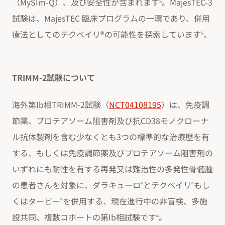
（MySIm-Q）、及び安全性が含まれます
。MajesTEC-3
5
試験は、MajesTEC 臨床プログラムの一環であり、併用
療法としてのテクベイリ®の可能性を探索しています
。
5
TRIMM-2試験について
海外第Ib相TRIMM-2試験（
NCT04108195
）は、免疫調
節薬、プロテアソーム阻害剤及び抗CD38モノクローナ
ル抗体製剤を含む少なくとも3つの標準的な治療歴を有
する、もしくは免疫調節薬及びプロテアソーム阻害剤の
いずれにも耐性を有する再発又は難治性の多発性骨髄腫
の患者さんを対象に、ダラキューロ
とテクベイリ
もし
®
®
くはタービー
を併用する、現在進行中の非盲検、多施
®
設共同、複数コホートの第Ib相試験です
。
4