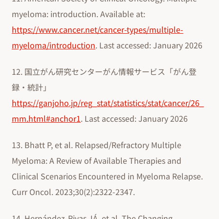
myeloma: introduction. Available at:
https://www.cancer.net/cancer-types/multiple-
myeloma/introduction
. Last accessed: January 2026
12. 国立がん研究センターがん情報サービス「がん登
録・統計」
https://ganjoho.jp/reg_stat/statistics/stat/cancer/26_
mm.html#anchor1
. Last accessed: January 2026
13. Bhatt P, et al. Relapsed/Refractory Multiple
Myeloma: A Review of Available Therapies and
Clinical Scenarios Encountered in Myeloma Relapse.
Curr Oncol. 2023;30(2):2322-2347.
14. Hernández-Rivas JÁ, et al. The Changing