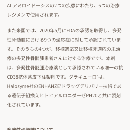
ALアミロイドーシスの2つの疾患にわたり、6つの治療
レジメンで使用されます。
また米国では、2020年5月にFDAの承認を取得し、多発
性骨髄腫における9つの適応症に対して承認されていま
す。そのうちの4つが、移植適応又は移植非適応の未治
療の多発性骨髄腫患者さんに対する治療です
。本剤
9
は、多発性骨髄腫治療薬として承認されている唯一の抗
CD38抗体薬皮下注製剤です。ダラキューロ
は、
®
Halozyme社のENHANZE
ドラッグデリバリー技術であ
®
る遺伝子組換えヒトヒアルロニダーゼPH20と共に製剤
化されています。
多発性骨髄腫について