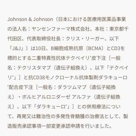
Johnson & Johnson（日本における医療用医薬品事業
の法人名：ヤンセンファーマ株式会社、本社：東京都千
代田区、代表取締役社長：クリス・リーガー、以下
「J&J」）は10日、B細胞成熟抗原（BCMA）とCD3を
標的とする二重特異性抗体テクベイリ
皮下注［一般
®
名：テクリスタマブ（遺伝子組換え）、以下「テクベイ
リ
」］と抗CD38モノクローナル抗体製剤ダラキューロ
®
配合皮下注［一般名：ダラツムマブ（遺伝子組換
®
え）・ボルヒアルロニダーゼ アルファ（遺伝子組換
え）、以下「ダラキューロ
」］との併用療法につい
®
て、再発又は難治性の多発性骨髄腫の治療法として、製
造販売承認事項一部変更承認申請を行いました。