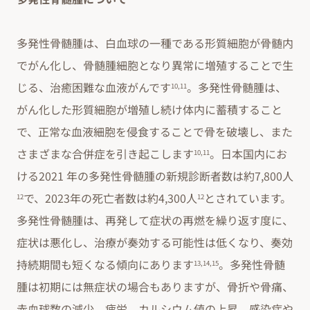
多発性骨髄腫は、白血球の一種である形質細胞が骨髄内
でがん化し、骨髄腫細胞となり異常に増殖することで生
じる、治癒困難な血液がんです
。多発性骨髄腫は、
10,11
がん化した形質細胞が増殖し続け体内に蓄積すること
で、正常な血液細胞を侵食することで骨を破壊し、また
さまざまな合併症を引き起こします
。日本国内にお
10,11
ける2021 年の多発性骨髄腫の新規診断者数は約7,800人
で、2023年の死亡者数は約4,300人
とされています。
12
12
多発性骨髄腫は、再発して症状の再燃を繰り返す度に、
症状は悪化し、治療が奏効する可能性は低くなり、奏効
持続期間も短くなる傾向にあります
。多発性骨髄
13,14,15
腫は初期には無症状の場合もありますが、骨折や骨痛、
赤血球数の減少、疲労、カルシウム値の上昇、感染症や