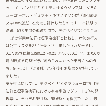
併用療法の有効性及び安全性を、標準治療であるダラキ
ューロ
＋ポマリドミド＋デキサメタゾン又は、ダラキ
®
ューロ
＋ボルテゾミブ＋デキサメタゾン群（DPd療法
®
又はDVd療法）と比較し評価したものです
。本試験の
1
結果、約３年間の追跡期間で、テクベイリ
とダラキュ
®
ーロ
の併用療法群は標準治療群と比較し、病勢進行又
®
は死亡リスクを83.4％低下させました（ハザード比
0.17; 95%信頼区間0.12～0.23;
P
＜0.0001）
。また6カ
1,2
月の時点で病勢進行が認められなかった患者さんのう
ち、90％以上（249例）が3年後も無増悪を維持してい
ました
。
1
安全性に関しては、テクベイリ
とダラキューロ
併用療
®
®
法群と標準治療群における有害事象でグレード3/4の発
現率は、それぞれ95.1％、96.6％と同程度でした
。最
1