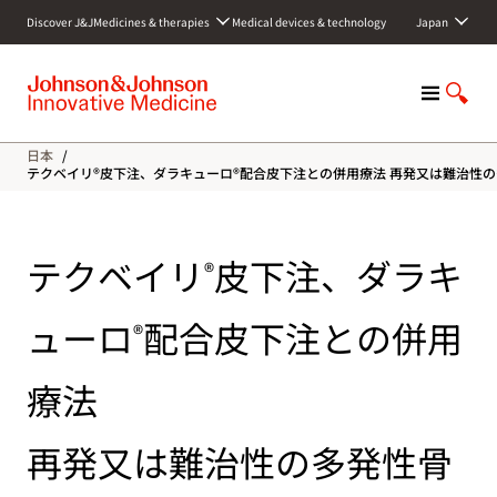
S
Discover J&J
Medicines & therapies
Medical devices & technology
Japan
k
i
p
M
S
t
e
h
o
n
o
c
日本
/
u
w
o
テクベイリ®皮下注、ダラキューロ®配合皮下注との併用療法 再発又は難治性
S
n
e
t
a
e
テクベイリ
皮下注、ダラキ
r
n
®
c
t
h
ューロ
配合皮下注との併用
®
療法
再発又は難治性の多発性骨