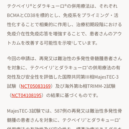
テクベイリ®とダラキューロ®の併用療法は、それぞれ
BCMAとCD38を標的とし、免疫系をプライミング・活
性化することで相乗的に作用し、治療初期段階における
免疫介在性免疫応答を増強することで、患者さんのアウ
トカムを改善する可能性を示唆
しています。
1
今回の申請は、再発又は難治性の多発性骨髄腫患者さん
を対象に、テクベイリ
とダラキューロ
の併用療法の有
®
®
効性及び安全性を評価した国際共同第III相MajesTEC-3
試験（
NCT05083169
）及び海外第Ib相TRIMM-2試験
（
NCT04108195
）の結果に基づくものです。
MajesTEC-3試験では、587例の再発又は難治性多発性骨
髄腫の患者さんを対象に、テクベイリ
とダラキューロ
®
®