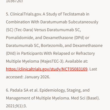
1036720）
5. ClinicalTrials.gov. A Study of Teclistamab in
Combination With Daratumumab Subcutaneously
(SC) (Tec-Dara) Versus Daratumumab SC,
Pomalidomide, and Dexamethasone (DPd) or
Daratumumab SC, Bortezomib, and Dexamethasone
(DVd) in Participants With Relapsed or Refractory
Multiple Myeloma (MajesTEC-3). Available at:
https://clinicaltrials.gov/study/NCT05083169
. Last
accessed: January 2026.
6. Padala SA et al. Epidemiology, Staging, and
Management of Multiple Myeloma. Med Sci (Basel).
2021;9(1):3.