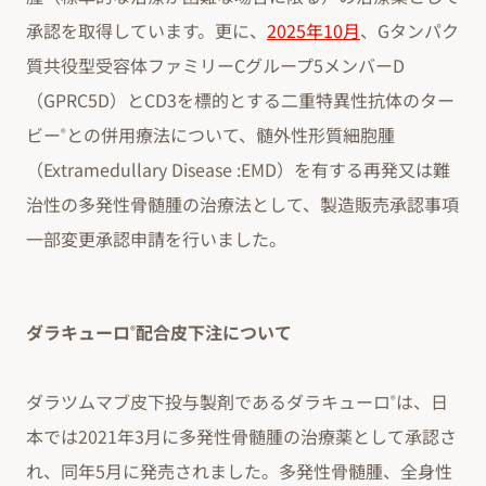
承認を取得しています。更に、
2025年10月
、Gタンパク
質共役型受容体ファミリーCグループ5メンバーD
（GPRC5D）とCD3を標的とする二重特異性抗体のター
ビー
との併用療法について、髄外性形質細胞腫
®
（Extramedullary Disease :EMD）を有する再発又は難
治性の多発性骨髄腫の治療法として、製造販売承認事項
一部変更承認申請を行いました。
ダラキューロ
配合皮下注について
®
ダラツムマブ皮下投与製剤であるダラキューロ
は、日
®
本では2021年3月に多発性骨髄腫の治療薬として承認さ
れ、同年5月に発売されました。多発性骨髄腫、全身性