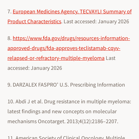
7.
European Medicines Agency. TECVAYLI Summary of
Product Characteristics
. Last accessed: January 2026
8.
https://www.fda.gov/drugs/resources-information-
approved-drugs/fda-approves-teclistamab-cqyv-
relapsed-or-refractory-multiple-myeloma
Last
accessed: January 2026
9. DARZALEX FASPRO
U.S. Prescribing Information
®
10. Abdi J et al. Drug resistance in multiple myeloma:
latest findings and new concepts on molecular
mechanisms Oncotarget. 2013;4(12):2186–2207.
11. American Society of Clinical Oncology. Multiple