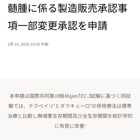
髄腫に係る製造販売承認事
項一部変更承認を申請
2月 10, 2026 10:30 午前
本申請は国際共同第
III
相
MajesTEC-3
試験に基づく同試
験では、テクベイリ
とダラキューロ
の併用療法は標準
®
®
治療と比較し無増悪生存期間及び全生存期間を統計学的
に有意に改善
1