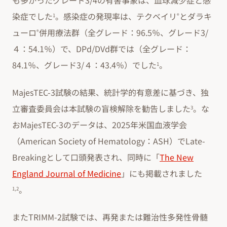
も多かったグレード3/4の有害事象は、血球減少症と感
染症でした
。感染症の発現率は、テクベイリ
とダラキ
1
®
ューロ
併用療法群（全グレード：96.5％、グレード3/
®
４：54.1％）で、DPd/DVd群では（全グレード：
84.1％、グレード3/４：43.4％）でした
。
1
MajesTEC-3試験の結果、統計学的有意差に基づき、独
立審査委員会は本試験の盲検解除を勧告しました
。な
3
おMajesTEC-3のデータは、2025年米国血液学会
（American Society of Hematology：ASH）でLate-
Breakingとして口頭発表され、同時に「
The New
England Journal of Medicine
」にも掲載されました
。
1,2
またTRIMM-2試験では、再発または難治性多発性骨髄