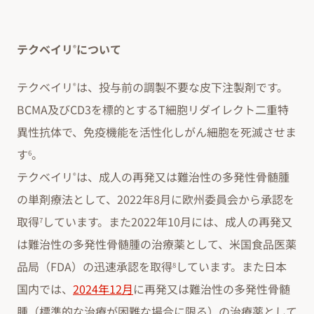
テクベイリ
について
®
テクベイリ
は、投与前の調製不要な皮下注製剤です。
®
BCMA及びCD3を標的とするT細胞リダイレクト二重特
異性抗体で、免疫機能を活性化しがん細胞を死滅させま
す
。
6
テクベイリ
は、成人の再発又は難治性の多発性骨髄腫
®
の単剤療法として、2022年8月に欧州委員会から承認を
取得
しています。また2022年10月には、成人の再発又
7
は難治性の多発性骨髄腫の治療薬として、米国食品医薬
品局（FDA）の迅速承認を取得
しています。また日本
8
国内では、
2024年12月
に再発又は難治性の多発性骨髄
腫（標準的な治療が困難な場合に限る）の治療薬として