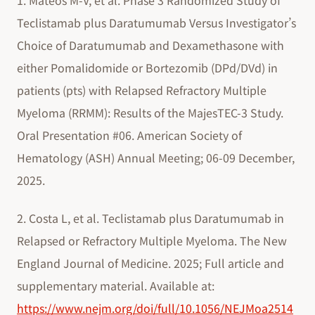
1. Mateos M-V, et al. Phase 3 Randomized Study of
Teclistamab plus Daratumumab Versus Investigator’s
Choice of Daratumumab and Dexamethasone with
either Pomalidomide or Bortezomib (DPd/DVd) in
patients (pts) with Relapsed Refractory Multiple
Myeloma (RRMM): Results of the MajesTEC-3 Study.
Oral Presentation #06. American Society of
Hematology (ASH) Annual Meeting; 06-09 December,
2025.
2. Costa L, et al. Teclistamab plus Daratumumab in
Relapsed or Refractory Multiple Myeloma. The New
England Journal of Medicine. 2025; Full article and
supplementary material. Available at:
https://www.nejm.org/doi/full/10.1056/NEJMoa2514