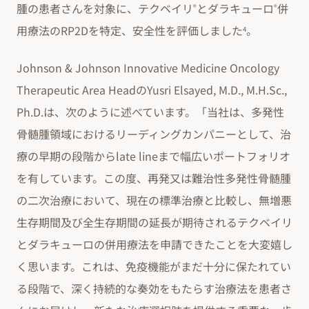
腫の患者さんを対象に、テクベイリ
とダラキューロ
併
®
®
用療法のRP2Dを特定、安全性を評価しました
。
4
Johnson & Johnson Innovative Medicine Oncology
Therapeutic Area HeadのYusri Elsayed, M.D., M.H.Sc.,
Ph.D.は、次のように述べています。「当社は、多発性
骨髄腫領域におけるリーディングカンパニーとして、治
療の早期の段階からlate lineまで幅広いポートフォリオ
を有しています。この度、再発又は難治性多発性骨髄腫
の二次治療において、現在の標準治療と比較し、無増悪
生存期間及び全生存期間の延長が期待されるテクベイリ
とダラキューロの併用療法を申請できたことを大変嬉し
く思います。これは、免疫機能がまだ十分に保たれてい
る段階で、深く持続的な奏効をもたらす治療法を患者さ