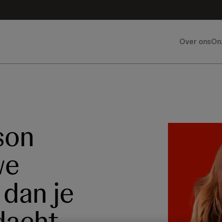
Over ons
On
son
we
dan je
dacht