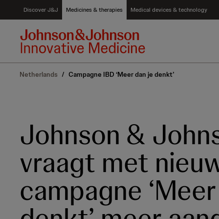
S
Discover J&J
Medicines & therapies
Medical devices & technology
k
i
p
t
o
c
Netherlands
/
Campagne IBD ‘Meer dan je denkt’
o
n
t
e
n
Johnson & John
t
vraagt met nieu
campagne ‘Meer 
denkt’ meer aan