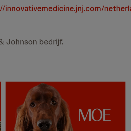
://innovativemedicine.jnj.com/nether
& Johnson bedrijf.