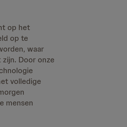
ht op het
eld op te
worden, waar
 zijn. Door onze
chnologie
et volledige
 morgen
lle mensen