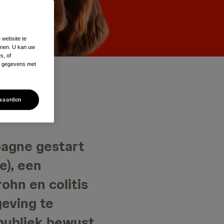
 website te
unen. U kan uw
s, of
an gegevens met
vaarden
pagne gestart
e), een
ohn en colitis
eving te
 publiek bewust