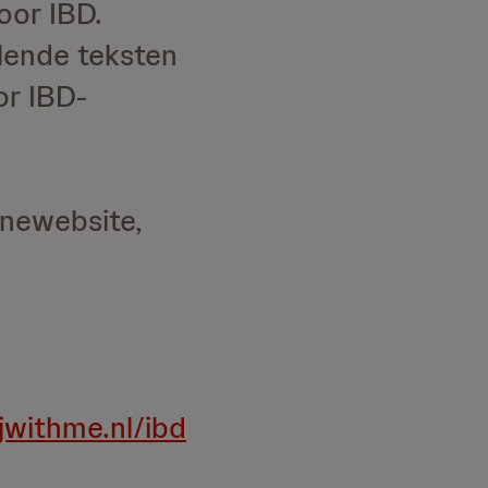
oor IBD.
lende teksten
or IBD-
gnewebsite,
jwithme.nl/ibd