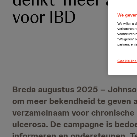
voor IBD
We geven
We willen u 
verbeteren e
voorkeuren hi
"Weigeren" o
partners en i
Cookie-ins
Breda augustus 2025 – Johnson
om meer bekendheid te geven a
verzamelnaam voor chronische d
ulcerosa. De campagne is bedoe
informeren en ondersteunen. Te