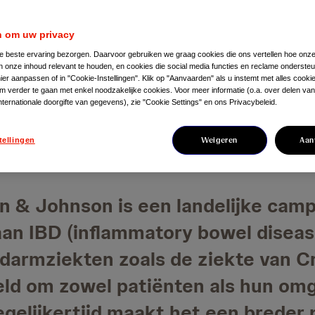
 om uw privacy
de beste ervaring bezorgen. Daarvoor gebruiken we graag cookies die ons vertellen hoe onze
n onze inhoud relevant te houden, en cookies die social media functies en reclame onderste
er aanpassen of in "Cookie-Instellingen". Klik op "Aanvaarden" als u instemt met alles cookie
m verder te gaan met enkel noodzakelijke cookies. Voor meer informatie (o.a. over delen v
nternationale doorgifte van gegevens), zie "Cookie Settings" en ons Privacybeleid.
Weigeren
Aan
tellingen
 & Johnson is een landelijke cam
an IBD (inflammatory bowel diseas
armziekten zoals de ziekte van Cr
ld om zowel patiënten als hun omg
gelijkertijd maakt het een breder