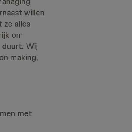
 managing
naast willen
 ze alles
rijk om
 duurt. Wij
on making,
samen met