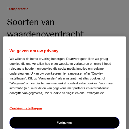
Transparantie
Soorten van
waardenoverdracht
We geven om uw privacy
We willen u de beste ervaring bezorgen. Daarvoor gebruiken we graag
cookies die ons vertellen hoe onze website te verbeteren en onze inhoud
relevant te houden, en cookies die social media functies en reclame
ondersteunen. U kan uw voorkeuren hier aanpassen of in "Cookie-
Instellingen". Klik op "Aanvaarden" als u instemt met alles cookies, of
"Weigeren" om verder te gaan met enkel noodzakelijke cookies. Voor meer
informatie (o.a. over delen van gegevens met partners en internationale
De Waardenoverdrachten die openbaar worden
doorgifte van gegevens), zie "Cookie Settings" en ons Privacybeleid.
gemaakt, kunnen worden ingedeeld in vier belangrijke
categorieën: 1. Ondersteunen van wetenschappelijke
Cookie-instellingen
bijeenkomsten (b.v. continue professionele nascholing)
met de daaraan gekoppelde, toegelaten gastvrijheid; 2.
Weigeren
Vergoeding voor diensten; 3. Overdracht van waarde in