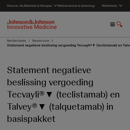
S
Discover J&J
Medicines & therapies
Medical devices & technology
Netherlands
k
i
p
M
S
t
e
h
o
n
o
c
Netherlands
/
Newsroom
/
u
w
o
Statement negatieve beslissing vergoeding Tecvayli®▼ (teclistamab) en Talv
S
n
e
t
a
e
Statement negatieve
r
n
c
t
beslissing vergoeding
h
Tecvayli®▼ (teclistamab) en
Talvey®▼ (talquetamab) in
basispakket