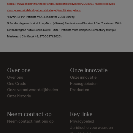
https://www.zorginstituutnederland.nl/publicaties/adviezen/2025/07/16/pakketadvies-
sluisgeneesmiddel-talquetamab-talvey-bij-multipel-myeloom
.
4 IQVIA. EFPIA Patients W.A.I.T. Indicator 2025 Survey.
5 Sundar Jagannath et al. Long-Term (≥5-Year) Remission and Survival After Treatment With
Ciltacabtagene Autoleucel in CARTITUDE-1 Patients With Relapsed/Refractory Multiple
Myeloma. J Clin Oncol 43, 2766-2771(2025).
Over ons
Onze innovatie
Over ons
Onze innovatie
Ons Credo
Focusgebieden
Onze verantwoordelijkheden
Producten
Onze historie
Neem contact op
Key links
Neem contact met ons op
Privacybeleid
Juridische voorwaarden