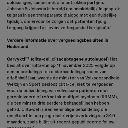
oplossingen, samen met alle betrokken partijen.
Johnson & Johnson is bereid om onmiddellijk in gesprek
te gaan in een transparante dialoog met een duidelijke
tijdslijn, om ervoor te zorgen dat patiënten tijdig
toegang krijgen tot levensverlengende therapieën.”
Verdere informatie over vergoedingsbesluiten in
Nederland
Carvykti
(cilta-cel, ciltacabtagene autoleucel)
Het
®▼
besluit over cilta-cel op 11 november 2025 volgde op
een beoordelings- en onderhandelingsproces van
drieënhalf jaar, waarna de minister van Volksgezondheid,
Welzijn en Sport besloot cilta-cel niet te vergoeden
voor de behandeling van volwassen patiënten met
gerecidiveerd of refractair multipel myeloom (RRMM),
die ten minste drie eerdere behandellijnen hebben
gehad. Cilta-cel is een eenmalige behandeling die
resulteert in een progressie-vrije overleving van 34,9
maanden, zoals blijkt uit recent gepubliceerde follow-
5