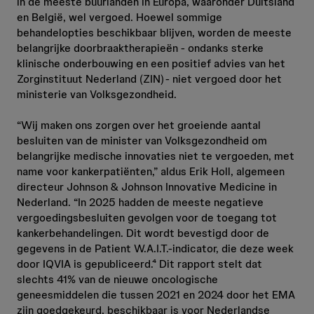
in de meeste buurlanden in Europa, waaronder Duitsland
en België, wel vergoed. Hoewel sommige
behandelopties beschikbaar blijven, worden de meeste
belangrijke doorbraaktherapieën - ondanks sterke
klinische onderbouwing en een positief advies van het
Zorginstituut Nederland (ZIN)
- niet vergoed door het
ministerie van Volksgezondheid.
“Wij maken ons zorgen over het groeiende aantal
besluiten van de minister van Volksgezondheid om
belangrijke medische innovaties niet te vergoeden, met
name voor kankerpatiënten,” aldus Erik Holl, algemeen
directeur Johnson & Johnson Innovative Medicine in
Nederland. “In 2025 hadden de meeste negatieve
vergoedingsbesluiten gevolgen voor de toegang tot
kankerbehandelingen. Dit wordt bevestigd door de
gegevens in de Patient W.A.I.T.-indicator, die deze week
door IQVIA is gepubliceerd.⁴ Dit rapport stelt dat
slechts 41% van de nieuwe oncologische
geneesmiddelen die tussen 2021 en 2024 door het EMA
zijn goedgekeurd, beschikbaar is voor Nederlandse