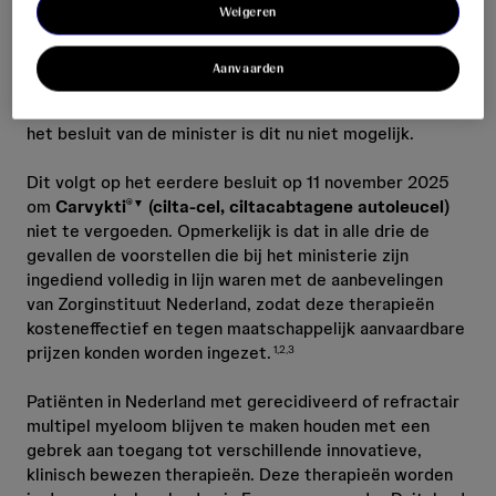
is. Het gegeven dat de drie behandelingen dezelfde
Weigeren
indicatie hebben, betekent echter niet dat ze onderling
uitwisselbaar zijn. Om iedere individuele patiënt
Aanvaarden
optimaal te kunnen behandelen op basis van zijn/haar
kenmerken zijn er meerdere behandelopties nodig. Met
het besluit van de minister is dit nu niet mogelijk.
Dit volgt op het eerdere besluit op 11 november 2025
om
Carvykti
(cilta-cel, ciltacabtagene autoleucel)
®▼
niet te vergoeden. Opmerkelijk is dat in alle drie de
gevallen de voorstellen die bij het ministerie zijn
ingediend volledig in lijn waren met de aanbevelingen
van Zorginstituut Nederland, zodat deze therapieën
kosteneffectief en tegen maatschappelijk aanvaardbare
prijzen konden worden ingezet.
1,2,3
Patiënten in Nederland met gerecidiveerd of refractair
multipel myeloom blijven te maken houden met een
gebrek aan toegang tot verschillende innovatieve,
klinisch bewezen therapieën. Deze therapieën worden