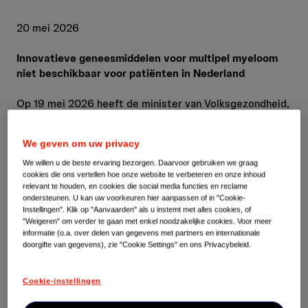
20 mei 2026
Innovatieve geneesmiddelen voor multipel myeloom
niet beschikbaar voor patiënten in Nederland
Op 19 mei 2026 heeft de minister van Volksgezondheid,
Welzijn en Sport besloten om
Tecvayli
(teclistamab)
®▼
en
Talvey
(talquetamab)
niet te vergoeden voor de
®▼
We geven om uw privacy
behandeling van patiënten met tripelklasse-
blootgesteld gerecidiveerd of refractair multipel
We willen u de beste ervaring bezorgen. Daarvoor gebruiken we graag
cookies die ons vertellen hoe onze website te verbeteren en onze inhoud
myeloom. Ondanks onze grote inspanningen kon geen
relevant te houden, en cookies die social media functies en reclame
overeenstemming worden bereikt die recht doet aan de
ondersteunen. U kan uw voorkeuren hier aanpassen of in "Cookie-
medische waarde van deze behandelingen en de waarde
Instellingen". Klik op "Aanvaarden" als u instemt met alles cookies, of
"Weigeren" om verder te gaan met enkel noodzakelijke cookies. Voor meer
die zij voor patiënten vertegenwoordigen. Daarom
informatie (o.a. over delen van gegevens met partners en internationale
zullen talquetamab en teclistamab niet beschikbaar zijn
doorgifte van gegevens), zie "Cookie Settings" en ons Privacybeleid.
voor patiënten in Nederland.
Cookie-instellingen
De minister stelt dat er voor al deze patiënten een
therapeutisch gelijkwaardige behandeling beschikbaar