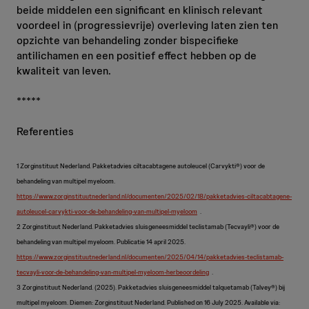
beide middelen een significant en klinisch relevant
voordeel in (progressievrije) overleving laten zien ten
opzichte van behandeling zonder bispecifieke
antilichamen en een positief effect hebben op de
kwaliteit van leven.
*****
Referenties
1 Zorginstituut Nederland. Pakketadvies ciltacabtagene autoleucel (Carvykti®) voor de
behandeling van multipel myeloom.
https://www.zorginstituutnederland.nl/documenten/2025/02/18/pakketadvies-ciltacabtagene-
autoleucel-carvykti-voor-de-behandeling-van-multipel-myeloom
.
2 Zorginstituut Nederland. Pakketadvies sluisgeneesmiddel teclistamab (Tecvayli®) voor de
behandeling van multipel myeloom. Publicatie 14 april 2025.
https://www.zorginstituutnederland.nl/documenten/2025/04/14/pakketadvies-teclistamab-
tecvayli-voor-de-behandeling-van-multipel-myeloom-herbeoordeling
.
3 Zorginstituut Nederland. (2025). Pakketadvies sluisgeneesmiddel talquetamab (Talvey®) bij
multipel myeloom. Diemen: Zorginstituut Nederland. Published on 16 July 2025. Available via: