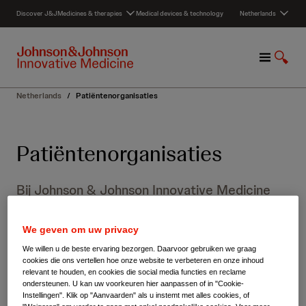
S
Discover J&J
Medicines & therapies
Medical devices & technology
Netherlands
k
i
p
M
S
t
e
h
o
n
o
c
Netherlands
/
Patiëntenorganisaties
u
w
o
S
n
e
t
Patiëntenorganisaties
a
e
r
n
c
t
Bij Johnson & Johnson Innovative Medicine
h
staan patiënten centraal bij alles wat we doen.
We geven om uw privacy
We willen u de beste ervaring bezorgen. Daarvoor gebruiken we graag
Door samen te werken met
cookies die ons vertellen hoe onze website te verbeteren en onze inhoud
relevant te houden, en cookies die social media functies en reclame
patiëntenorganisaties begrijpen we beter de
ondersteunen. U kan uw voorkeuren hier aanpassen of in "Cookie-
behoeften van mensen die leven met de
Instellingen". Klik op "Aanvaarden" als u instemt met alles cookies, of