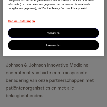
"Weigeren" om verder te gaan met enkel noodzakelijke cookies. Voor meer
ziekten en aandoeningen die we willen
informatie (o.a. over delen van gegevens met partners en internationale
doorgifte van gegevens), zie "Cookie Settings" en ons Privacybeleid.
voorkomen, onderscheppen, behandelen en
genezen.
Cookie-instellingen
Weigeren
Aanvaarden
Onze aanpak
Johnson & Johnson Innovative Medicine
ondersteunt van harte een transparante
benadering van onze partnerschappen met
patiëntenorganisaties en met alle
belanghebbenden.