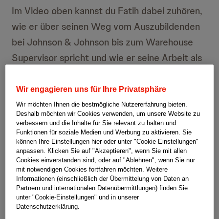
Im Video oben kannst du Fatih dabei zuhören,
wie er über seinen Weg vom Auszubildenden
bei Johnson & Johnson bis zum Warehouse
Supervisor spricht und wie er seine Arbeit als
Vater von vier Kindern unter einen Hut bringt.
Fatih erzählt uns auch, wie sehr ihn die vielen
Wir engagieren uns für Ihre Privatsphäre
verschiedenen Aufgaben, die er hat,
Wir möchten Ihnen die bestmögliche Nutzererfahrung bieten.
Deshalb möchten wir Cookies verwenden, um unsere Website zu
bereichern.
verbessern und die Inhalte für Sie relevant zu halten und
Funktionen für soziale Medien und Werbung zu aktivieren. Sie
können Ihre Einstellungen hier oder unter "Cookie-Einstellungen"
Vor achtzehn Jahren begann Fatih seine Reise
anpassen. Klicken Sie auf "Akzeptieren", wenn Sie mit allen
Cookies einverstanden sind, oder auf "Ablehnen", wenn Sie nur
bei Johnson & Johnson.
Als begeisterter
mit notwendigen Cookies fortfahren möchten. Weitere
Informationen (einschließlich der Übermittelung von Daten an
Auszubildender
wurden ihm viele
Partnern und internationalen Datenübermittlungen) finden Sie
Möglichkeiten geboten, zu lernen, zu wachsen
unter "Cookie-Einstellungen" und in unserer
Datenschutzerklärung.
und sich auf verschiedene Weise zu