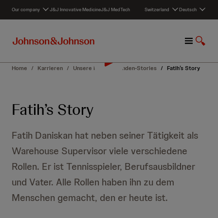
S
Our company
J&J Innovative Medicine
J&J MedTech
Switzerland
Deutsch
k
i
p
M
S
t
e
u
o
n
c
c
Home
/
Karrieren
/
Unsere Mitarbeitenden‑Stories
/
Fatih’s Story
u
h
o
e
n
a
t
Fatih’s Story
n
e
z
n
e
t
Fatih Daniskan hat neben seiner Tätigkeit als
i
g
Warehouse Supervisor viele verschiedene
e
Rollen. Er ist Tennisspieler, Berufsausbildner
n
und Vater. Alle Rollen haben ihn zu dem
Menschen gemacht, den er heute ist.