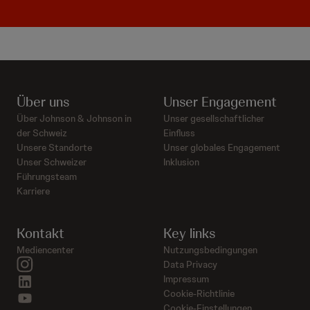
Über uns
Unser Engagement
Über Johnson & Johnson in
Unser gesellschaftlicher
der Schweiz
Einfluss
Unsere Standorte
Unser globales Engagement
Unser Schweizer
Inklusion
Führungsteam
Karriere
Kontakt
Key links
Mediencenter
Nutzungsbedingungen
instagram
Data Privacy
linkedin
Impressum
Cookie-Richtlinie
youtube
Cookie-Einstellungen