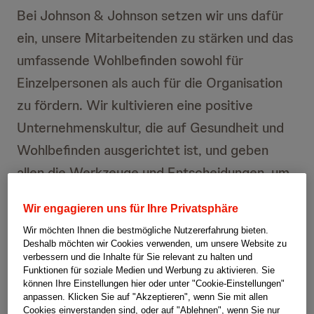
Bei Johnson & Johnson setzen wir uns dafür
ein, unsere Mitarbeitenden zu stärken und das
umfassende Wohlbefinden sowohl für
Einzelpersonen als auch für die Organisation
zu fördern. Wir kultivieren eine positive
Unternehmenskultur, die auf Gesundheit und
Wohlbefinden ausgerichtet ist, und geben
allen die Werkzeuge und Entscheidungen, um
die einzigartigen Bedürfnisse in einem
Wir engagieren uns für Ihre Privatsphäre
unterstützenden Arbeitsumfeld zu erfüllen.
Wir möchten Ihnen die bestmögliche Nutzererfahrung bieten.
Deshalb möchten wir Cookies verwenden, um unsere Website zu
verbessern und die Inhalte für Sie relevant zu halten und
Unsere innovativen Vorteile sind darauf
Funktionen für soziale Medien und Werbung zu aktivieren. Sie
ausgelegt, dir und deiner Familie zu helfen,
können Ihre Einstellungen hier oder unter "Cookie-Einstellungen"
anpassen. Klicken Sie auf "Akzeptieren", wenn Sie mit allen
sich zu entfalten – und sicherzustellen, dass
Cookies einverstanden sind, oder auf "Ablehnen", wenn Sie nur