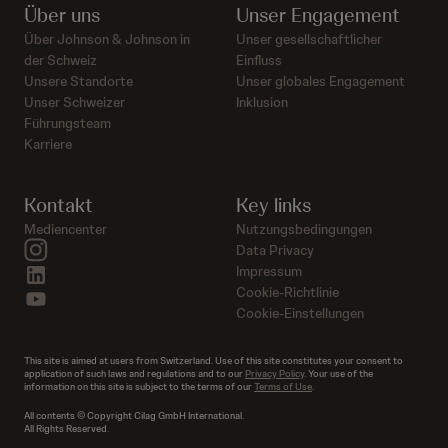
Über uns
Unser Engagement
Über Johnson & Johnson in
Unser gesellschaftlicher
der Schweiz
Einfluss
Unsere Standorte
Unser globales Engagement
Unser Schweizer
Inklusion
Führungsteam
Karriere
Kontakt
Key links
Mediencenter
Nutzungsbedingungen
instagram
Data Privacy
linkedin
Impressum
Cookie-Richtlinie
youtube
Cookie-Einstellungen
This site is aimed at users from Switzerland. Use of this site constitutes your consent to
application of such laws and regulations and to our
Privacy Policy
. Your use of the
information on this site is subject to the terms of our
Terms of Use
.
All contents © Copyright Cilag GmbH International.
All Rights Reserved.