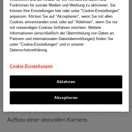
In der Schweiz bieten wir Lernenden,
Funktionen für soziale Medien und Werbung zu aktivieren. Sie
können Ihre Einstellungen hier oder unter "Cookie-Einstellungen"
Studenten und Hochschulabsolventen
anpassen. Klicken Sie auf "Akzeptieren", wenn Sie mit allen
Cookies einverstanden sind, oder auf "Ablehnen", wenn Sie nur
zahlreiche Möglichkeiten, bei uns einzusteigen
mit notwendigen Cookies fortfahren möchten. Weitere
und etwas zu bewegen. Wenn du nach einer
Informationen (einschließlich der Übermittelung von Daten an
Partnern und internationalen Datenübermittlungen) finden Sie
Karriere suchst, die etwas bewirkt, dann
unter "Cookie-Einstellungen" und in unserer
Datenschutzerklärung.
schau dir die breite Auswahl an Möglichkeiten
an, die wir innerhalb von Johnson & Johnson
Cookie-Einstellungen
bieten, darunter Lehrstellen, Praktika und
Programme zur Entwicklung von
Ablehnen
Führungskräften (LDPs). Bring die Zukunft der
Akzeptieren
Gesundheit der Menschen gemeinsam mit uns
voran und unternimm die ersten Schritte zum
Aufbau einer sinnvollen Karriere.