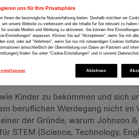
gieren uns für Ihre Privatsphäre
n Ihnen die bestmögliche Nutzererfahrung bieten. Deshalb möchten wir Cook
ramm
zu Johnson & Johnson in der S
 um unsere Website zu verbessern und die Inhalte für Sie relevant zu halten
 für soziale Medien und Werbung zu aktivieren. Sie können Ihre Einstellungen
ohnson ins Leben gerufen, um einen
kie-Einstellungen" anpassen. Klicken Sie auf "Akzeptieren", wenn Sie mit all
den sind, oder auf "Ablehnen", wenn Sie nur mit notwendigen Cookies fortfah
r weiblichen Talenten, die eine zwei
formationen (einschließlich der Übermittelung von Daten an Partnern und inter
ittlungen) finden Sie unter "Cookie-Einstellungen" und in unserer Datenschut
sich haben, hilft, ihren Weg zurück i
instellungen
Ablehnen
Akze
 wie Kinder zu bekommen und sich u
em beruflichen Werdegang nicht im 
ist einer der Gründe, warum Johnson &
ür STEM (Science, Technology, Engi