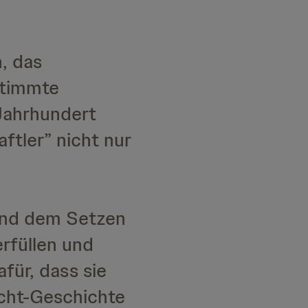
, das
stimmte
 Jahrhundert
ftler” nicht nur
g und dem Setzen
rfüllen und
für, dass sie
acht-Geschichte