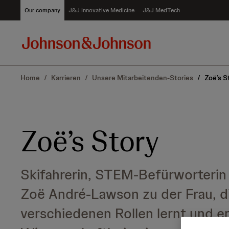
S
Our company
J&J Innovative Medicine
J&J MedTech
k
i
p
t
o
c
Home
/
Karrieren
/
Unsere Mitarbeitenden‑Stories
/
Zoë’s S
o
n
t
e
n
Zoë’s Story
t
Skifahrerin, STEM-Befürworterin
Zoë André-Lawson zu der Frau, die 
verschiedenen Rollen lernt und erle