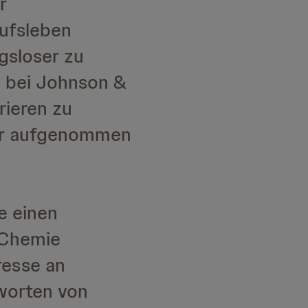
r
rufsleben
gsloser zu
n bei Johnson &
rieren zu
eder aufgenommen
e einen
 Chemie
resse an
worten von