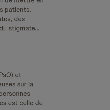
on de mettre en
s patients.
tes, des
s du stigmate…
(PsO) et
euses sur la
 personnes
res est celle de