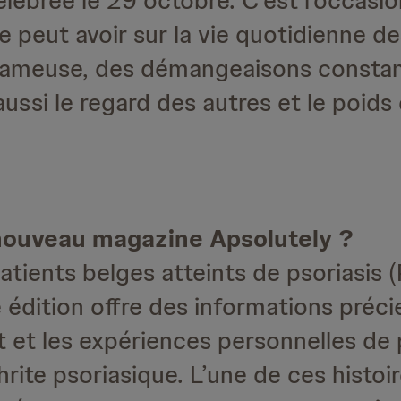
lébrée le 29 octobre. C’est l’occasi
 peut avoir sur la vie quotidienne de
uameuse, des démangeaisons constan
aussi le regard des autres et le poid
 nouveau magazine Apsolutely ?
tients belges atteints de psoriasis 
e édition offre des informations préci
nt et les expériences personnelles de
thrite psoriasique. L’une de ces histoi