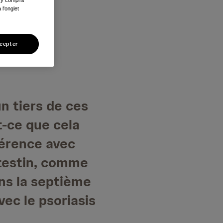
l'onglet
cepter
un tiers de ces
t-ce que cela
férence avec
ntestin, comme
ans la septième
vec le psoriasis