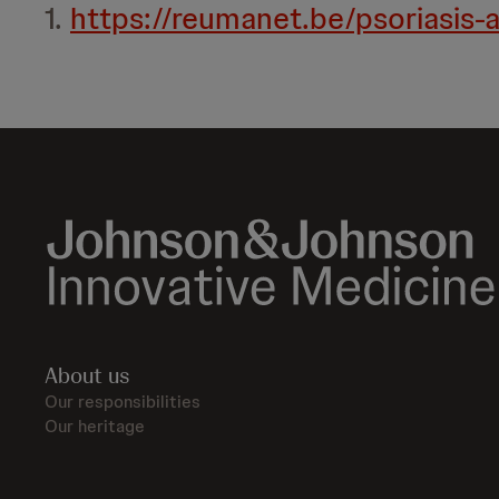
1.
https://reumanet.be/psoriasis-ar
About us
Our responsibilities
Our heritage