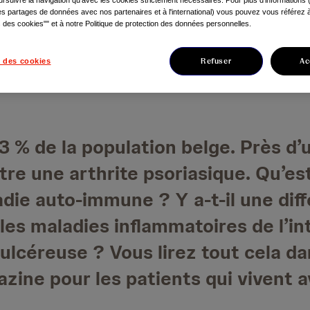
s partages de données avec nos partenaires et à l'international) vous pouvez vous référez à 
des cookies"" et à notre Politique de protection des données personnelles.
Refuser
Ac
 des cookies
3 % de la population belge. Près d’
re une arthrite psoriasique. Qu’es
adie auto-immune ? Y a-t-il une dif
c les maladies inflammatoires de l’i
 ulcéreuse ? Vous lirez tout cela d
zine pour les patients qui vivent a