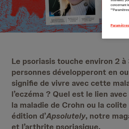
concernant le
""Paramètres 
Paramètres
Le psoriasis touche environ 2 à 
personnes développeront en out
signifie de vivre avec cette mal
l’eczéma ? Quel est le lien ave
la maladie de Crohn ou la colite
édition d’
Apsolutely
, notre maga
et l’arthrite psoriasique.