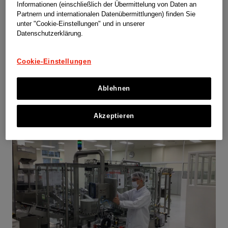
Informationen (einschließlich der Übermittelung von Daten an
Schnupperlehre
Partnern und internationalen Datenübermittlungen) finden Sie
unter "Cookie-Einstellungen" und in unserer
Jetzt bewerben
Datenschutzerklärung.
Cookie-Einstellungen
Ablehnen
Unsere Lehrberufe
Akzeptieren