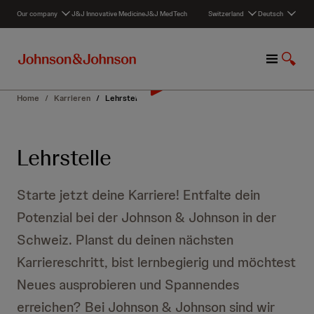
S
Our company
J&J Innovative Medicine
J&J MedTech
Switzerland
Deutsch
k
i
p
M
S
t
e
u
o
n
c
c
Home
/
Karrieren
/
Lehrstelle
u
h
o
e
n
a
t
Lehrstelle
n
e
z
n
e
t
Starte jetzt deine Karriere! Entfalte dein
i
g
Potenzial bei der Johnson & Johnson in der
e
Schweiz. Planst du deinen nächsten
n
Karriereschritt, bist lernbegierig und möchtest
Neues ausprobieren und Spannendes
erreichen? Bei Johnson & Johnson sind wir