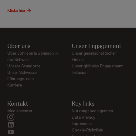
Klicke hier!
Über uns
Unser Engagement
Über Johnson & Johnson in
Unser gesellschaftlicher
der Schweiz
Einfluss
Unsere Standorte
Unser globales Engagement
Unser Schweizer
Inklusion
Führungsteam
Karriere
Kontakt
Key links
Mediencenter
Nutzungsbedingungen
instagram
Data Privacy
linkedin
Impressum
Cookie-Richtlinie
youtube