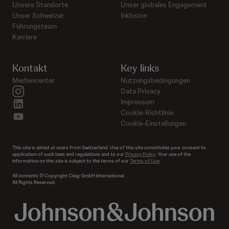
Unsere Standorte
Unser globales Engagement
Unser Schweizer
Inklusion
Führungsteam
Karriere
Kontakt
Key links
Mediencenter
Nutzungsbedingungen
instagram
Data Privacy
linkedin
Impressum
Cookie-Richtlinie
youtube
Cookie-Einstellungen
This site is aimed at users from Switzerland. Use of this site constitutes your consent to
application of such laws and regulations and to our
Privacy Policy
. Your use of the
information on this site is subject to the terms of our
Terms of Use
.
All contents © Copyright Cilag GmbH International.
All Rights Reserved.