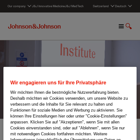
S
Our company
J&J Innovative Medicine
J&J MedTech
Switzerland
Deutsch
k
i
p
M
S
t
e
u
o
n
c
c
u
h
o
e
n
a
t
n
e
z
n
e
t
Wir engagieren uns für Ihre Privatsphäre
i
Wir möchten Ihnen die bestmögliche Nutzererfahrung bieten.
g
Deshalb möchten wir Cookies verwenden, um unsere Website zu
e
verbessern und die Inhalte für Sie relevant zu halten und
n
Funktionen für soziale Medien und Werbung zu aktivieren. Sie
können Ihre Einstellungen hier oder unter "Cookie-Einstellungen"
anpassen. Klicken Sie auf "Akzeptieren", wenn Sie mit allen
Home
/
Karrieren
/
Unsere Mitarbeitenden‑Stories
/
Beat’s Story
Cookies einverstanden sind, oder auf "Ablehnen", wenn Sie nur
mit notwendigen Cookies fortfahren möchten. Weitere
Informationen (einschließlich der Übermittelung von Daten an