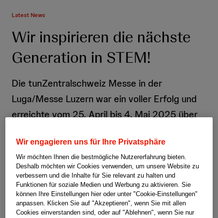
Latest News
Wir inspirieren die nächste
Generation in STEM!
Die tunZentralschweiz Messe in der
Luga/Messe Luzern war ein voller Erfolg und
erreichte vom 25. April bis 4. Mai 2025 über
5000 junge Talente im Bereich STEM
Wir engagieren uns für Ihre Privatsphäre
(Wissenschaft, Technologie, Ingenieurwesen
Wir möchten Ihnen die bestmögliche Nutzererfahrung bieten.
und Mathematik).
Deshalb möchten wir Cookies verwenden, um unsere Website zu
verbessern und die Inhalte für Sie relevant zu halten und
Teilen
08. Mai 2025
Funktionen für soziale Medien und Werbung zu aktivieren. Sie
können Ihre Einstellungen hier oder unter "Cookie-Einstellungen"
anpassen. Klicken Sie auf "Akzeptieren", wenn Sie mit allen
Cookies einverstanden sind, oder auf "Ablehnen", wenn Sie nur