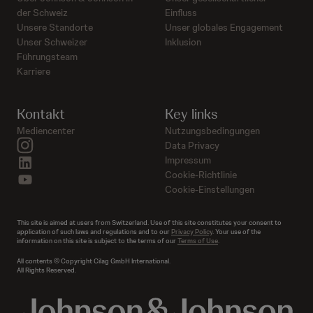
der Schweiz
Einfluss
Unsere Standorte
Unser globales Engagement
Unser Schweizer
Inklusion
Führungsteam
Karriere
Kontakt
Key links
Mediencenter
Nutzungsbedingungen
instagram
Data Privacy
linkedin
Impressum
Cookie-Richtlinie
youtube
Cookie-Einstellungen
This site is aimed at users from Switzerland. Use of this site constitutes your consent to
application of such laws and regulations and to our
Privacy Policy
. Your use of the
information on this site is subject to the terms of our
Terms of Use
.
All contents © Copyright Cilag GmbH International.
All Rights Reserved.