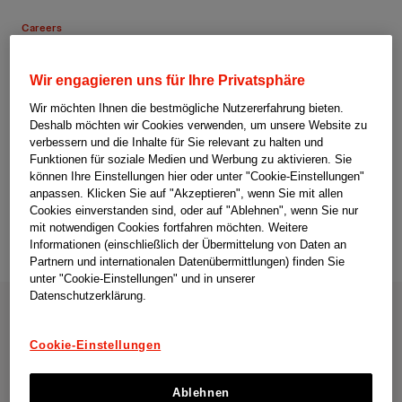
Careers
Wir haben es wieder
Wir engagieren uns für Ihre Privatsphäre
geschafft – Top Employer
Wir möchten Ihnen die bestmögliche Nutzererfahrung bieten.
Deshalb möchten wir Cookies verwenden, um unsere Website zu
2024
verbessern und die Inhalte für Sie relevant zu halten und
Funktionen für soziale Medien und Werbung zu aktivieren. Sie
können Ihre Einstellungen hier oder unter "Cookie-Einstellungen"
Teilen
anpassen. Klicken Sie auf "Akzeptieren", wenn Sie mit allen
Cookies einverstanden sind, oder auf "Ablehnen", wenn Sie nur
mit notwendigen Cookies fortfahren möchten. Weitere
Informationen (einschließlich der Übermittelung von Daten an
Partnern und internationalen Datenübermittlungen) finden Sie
unter "Cookie-Einstellungen" und in unserer
Datenschutzerklärung.
Zum fünften Mal in Folge wurde Johnson & Johnson vom
Top Employer Institute
als Top Employer 2024 in der
Cookie-Einstellungen
Schweiz zertifiziert. Obwohl viele der untersuchten
Praktiken in diesem Jahr neu waren, konnten wir
Ablehnen