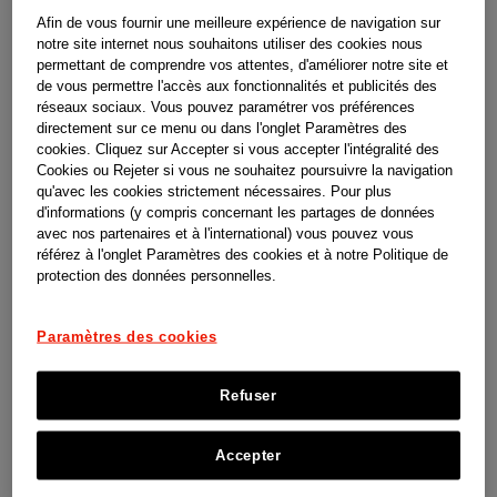
h
nouvelles idées et de nouveaux produits qui
e
Afin de vous fournir une meilleure expérience de navigation sur
notre site internet nous souhaitons utiliser des cookies nous
ont transformé la santé et le bien-être de
permettant de comprendre vos attentes, d'améliorer notre site et
de vous permettre l'accès aux fonctionnalités et publicités des
l’homme. Chaque invention, chaque produit et
réseaux sociaux. Vous pouvez paramétrer vos préférences
chaque percée a été alimentée par des
directement sur ce menu ou dans l'onglet Paramètres des
cookies. Cliquez sur Accepter si vous accepter l'intégralité des
générations d’employés qui, inspirés, font la
Cookies ou Rejeter si vous ne souhaitez poursuivre la navigation
qu'avec les cookies strictement nécessaires. Pour plus
différence. Leur motivation est tout
d'informations (y compris concernant les partages de données
simplement d’améliorer la vie des gens.
avec nos partenaires et à l'international) vous pouvez vous
référez à l'onglet Paramètres des cookies et à notre Politique de
protection des données personnelles.
Johnson & Johnson se concentre sur deux
Paramètres des cookies
domaines d’activité: Innovative Medicine et
MedTech.
Refuser
Accepter