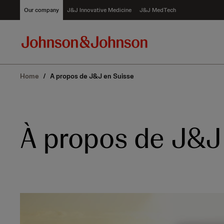
S
Our company
J&J Innovative Medicine
J&J MedTech
k
i
p
t
o
c
Home
/
A propos de J&J en Suisse
o
n
t
e
n
À propos de J&J
t