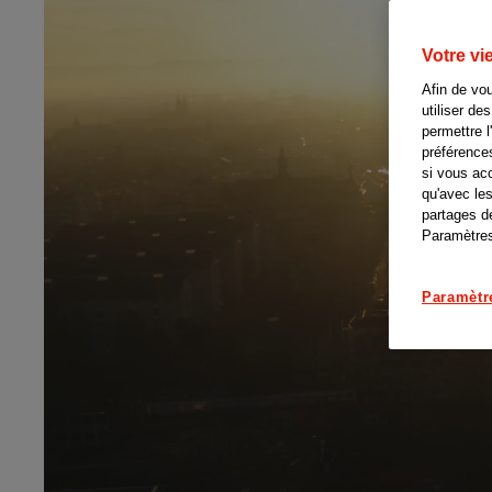
Votre vi
Afin de vou
utiliser de
permettre 
préférence
si vous acc
qu'avec le
partages de
Paramètres
Paramètr