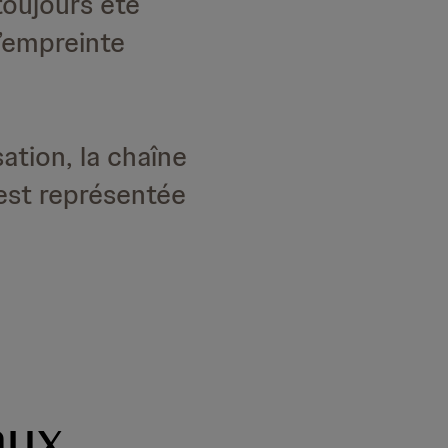
oujours été
l’empreinte
ation, la chaîne
est représentée
aux