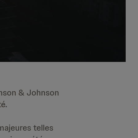
ohnson & Johnson
é.
majeures telles