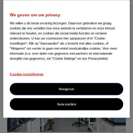
werk te doen.
We zetten ons in om samen oplossingen te ontwikkelen
die waarde toevoegen voor patiënten, zorgverleners en
We geven om uw privacy
gezondheidszorgsystemen in de hele regio. Met wie we
We willen u de beste ervaring bezorgen. Daarvoor gebruiken we graag
ook samenwerken, we hebben één doel: een toekomst
cookies die ons vertellen hoe onze website te verbeteren en onze inhoud
creëren waarin ziekte tot het verleden behoort.
relevant te houden, en cookies die social media functies en reclame
ondersteunen. U kan uw voorkeuren hier aanpassen of in "Cookie-
Instellingen". Klik op "Aanvaarden" als u instemt met alles cookies, of
"Weigeren" om verder te gaan met enkel noodzakelijke cookies. Voor meer
informatie (o.a. over delen van gegevens met partners en internationale
doorgifte van gegevens), zie "Cookie Settings" en ons Privacybeleid.
Cookie-instellingen
Weigeren
Aanvaarden