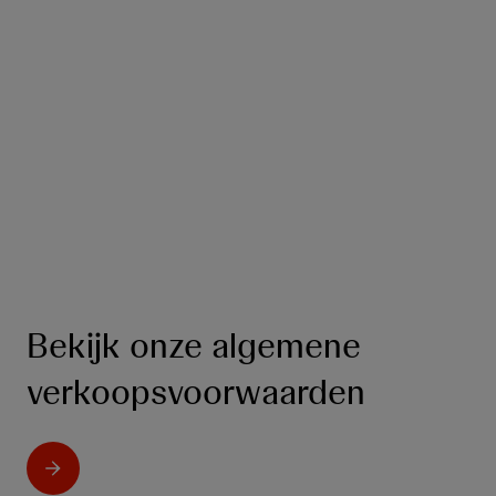
Industriële en commerciële samenwerkingen
We werken samen met een verscheidenheid aan bedrijven en
instellingen, zoals branche-overkoepelende organen,
onderzoeksorganisaties, biotechbedrijven, overheidsinstellingen
en NGO’s. Met wie we ook samenwerken, het doel is altijd
hetzelfde: de gezondheidsresultaten voor iedereen verbeteren.
Meer lezen
Bekijk onze algemene
verkoopsvoorwaarden