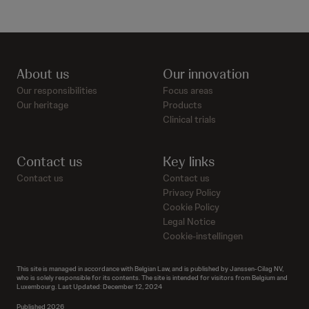
About us
Our innovation
Our responsibilities
Focus areas
Our heritage
Products
Clinical trials
Contact us
Key links
Contact us
Contact us
Privacy Policy
Cookie Policy
Legal Notice
Cookie-instellingen
This site is managed in accordance with Belgian Law, and is published by Janssen-Cilag NV,
who is solely responsible for its contents. The site is intended for visitors from Belgium and
Luxembourg. Last Updated: December 12, 2024
Published 2026