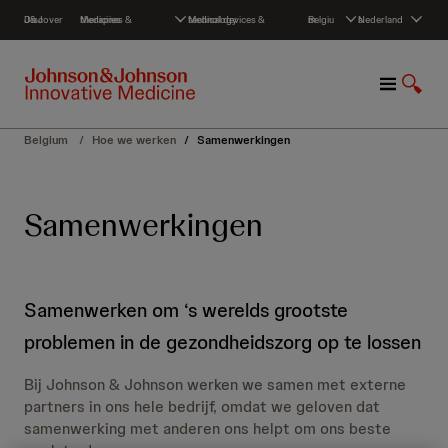
S
Discover J&J
Medicines & therapies
Medical devices & technology
Belgium
Nederlands
k
i
p
M
S
t
e
h
o
n
o
c
Belgium
/
Hoe we werken
/
Samenwerkingen
u
w
o
S
n
e
t
Samenwerkingen
a
e
r
n
c
t
h
Samenwerken om ‘s werelds grootste
problemen in de gezondheidszorg op te lossen
Bij Johnson & Johnson werken we samen met externe
partners in ons hele bedrijf, omdat we geloven dat
samenwerking met anderen ons helpt om ons beste