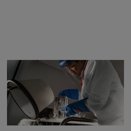
Patiënten staan altijd centraal in onze besluitvorming. Door samen
te werken met patiëntenbelangengroepen en
patiëntenorganisaties verdiepen we ons inzicht in patiënten en hun
behoeften.
Meer lezen