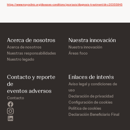
https://www.mayoclinic.org/diseases-conditions/psoriasis/diagnosis-treatment/drc-20355845
Acerca de nosotros
Nuestra innovación
Acerca de nosotros
Nuestra innovación
Nuestras responsabilidades
Áreas foco
Nuestro legado
Contacto y reporte
Enlaces de interés
de
Aviso legal y condiciones de
eventos adversos
uso
Declaración de privacidad
Contacto
Configuración de cookies
facebook
Política de cookies
instagram
Declaración Beneficiario Final
linkedin