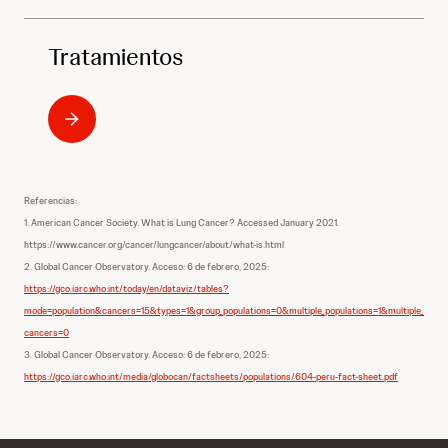
Tratamientos
Referencias:
1. American Cancer Society. What is Lung Cancer? Accessed January 2021.
https://www.cancer.org/cancer/lungcancer/about/what-is.html
2. Global Cancer Observatory. Acceso: 6 de febrero, 2025:
https://gco.iarc.who.int/today/en/dataviz/tables?
mode=population&cancers=15&types=1&group_populations=0&multiple_populations=1&multiple_
cancers=0
3. Global Cancer Observatory. Acceso: 6 de febrero, 2025:
https://gco.iarc.who.int/media/globocan/factsheets/populations/604-peru-fact-sheet.pdf