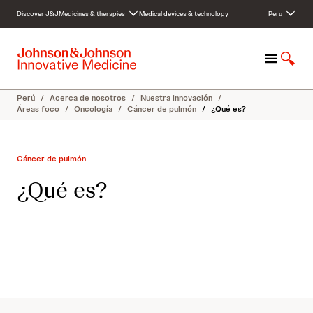
S
Discover J&J
Medicines & therapies
Medical devices & technology
Peru
k
i
p
M
S
t
e
h
o
n
o
c
Perú
/
Acerca de nosotros
/
Nuestra innovación
/
u
w
o
Áreas foco
/
Oncología
/
Cáncer de pulmón
/
¿Qué es?
S
n
e
t
a
e
Cáncer de pulmón
r
n
c
t
¿Qué es?
h