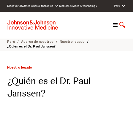
S
Discover J&J
Medicines & therapies
Medical devices & technology
Peru
k
i
p
M
S
t
e
h
o
n
o
c
Perú
/
Acerca de nosotros
/
Nuestro legado
/
u
w
o
¿Quién es el Dr. Paul Janssen?
S
n
e
t
a
e
Nuestro legado
r
n
c
t
¿Quién es el Dr. Paul
h
Janssen?