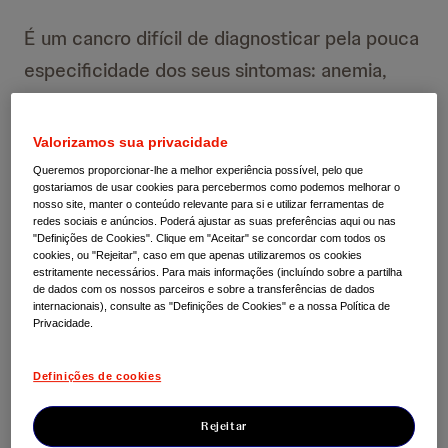
É um cancro difícil de diagnosticar pela pouca
especificidade dos seus sintomas: anemia,
hipercalcemia (cálcio elevado), destruição
óssea e insuficiência renal.
[2]
Valorizamos sua privacidade
Queremos proporcionar-lhe a melhor experiência possível, pelo que
gostariamos de usar cookies para percebermos como podemos melhorar o
nosso site, manter o conteúdo relevante para si e utilizar ferramentas de
redes sociais e anúncios. Poderá ajustar as suas preferências aqui ou nas
"Definições de Cookies". Clique em "Aceitar" se concordar com todos os
cookies, ou "Rejeitar", caso em que apenas utilizaremos os cookies
estritamente necessários. Para mais informações (incluíndo sobre a partilha
de dados com os nossos parceiros e sobre a transferências de dados
internacionais), consulte as "Definições de Cookies" e a nossa Política de
Privacidade.
Definições de cookies
Rejeitar