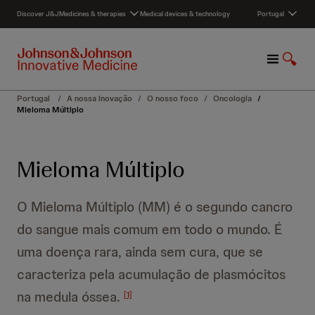
S
Discover J&J
Medicines & therapies
Medical devices & technology
Portugal
k
i
p
M
S
t
e
h
o
n
o
c
Portugal
/
A nossa inovação
/
O nosso foco
/
Oncologia
/
u
w
o
Mieloma Múltiplo
S
n
e
t
a
e
Mieloma Múltiplo
r
n
c
t
h
O Mieloma Múltiplo (MM) é o segundo cancro
do sangue mais comum em todo o mundo. É
uma doença rara, ainda sem cura, que se
caracteriza pela acumulação de plasmócitos
na medula óssea.
[1]