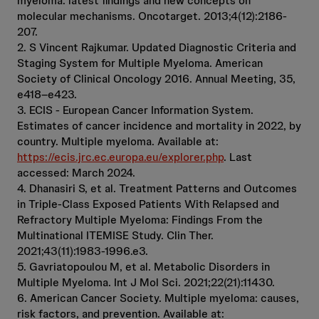
myeloma: latest findings and new concepts on
molecular mechanisms. Oncotarget. 2013;4(12):2186-
207.
2. S Vincent Rajkumar. Updated Diagnostic Criteria and
Staging System for Multiple Myeloma. American
Society of Clinical Oncology 2016. Annual Meeting, 35,
e418–e423.
3. ECIS - European Cancer Information System.
Estimates of cancer incidence and mortality in 2022, by
country. Multiple myeloma. Available at:
https://ecis.jrc.ec.europa.eu/explorer.php
. Last
accessed: March 2024.
4. Dhanasiri S, et al. Treatment Patterns and Outcomes
in Triple-Class Exposed Patients With Relapsed and
Refractory Multiple Myeloma: Findings From the
Multinational ITEMISE Study. Clin Ther.
2021;43(11):1983-1996.e3.
5. Gavriatopoulou M, et al. Metabolic Disorders in
Multiple Myeloma. Int J Mol Sci. 2021;22(21):11430.
6. American Cancer Society. Multiple myeloma: causes,
risk factors, and prevention. Available at: