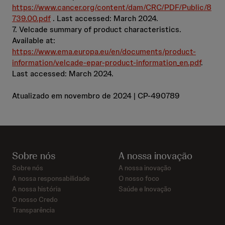
https://www.cancer.org/content/dam/CRC/PDF/Public/8
739.00.pdf
. Last accessed: March 2024.
7. Velcade summary of product characteristics.
Available at:
https://www.ema.europa.eu/en/documents/product-
information/velcade-epar-product-information_en.pdf
.
Last accessed: March 2024.
Atualizado em novembro de 2024 | CP-490789
Sobre nós
A nossa inovação
Sobre nós
A nossa inovação
A nossa responsabilidade
O nosso foco
A nossa história
Saúde e Inovação
O nosso Credo
Transparência