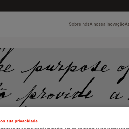
Sobre nós
A nossa inovação
As
mos sua privacidade
porcionar-lhe a melhor experiência possível, pelo que gostariamos de usar cookies para 