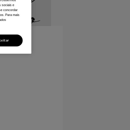
 sociais e
 se concordar
ios. Para mais
dados
ceitar