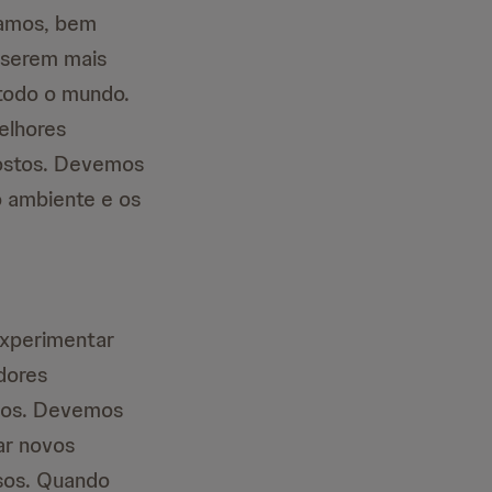
hamos, bem
 serem mais
todo o mundo.
elhores
postos. Devemos
o ambiente e os
experimentar
dores
ados. Devemos
ar novos
sos. Quando