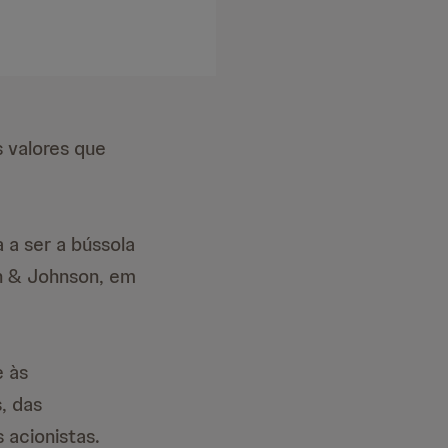
 valores que
a ser a bússola
on & Johnson, em
e às
, das
acionistas.