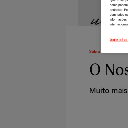
como podemos
anúncios. Po
com todos os
informações 
internacionai
Definições
Sobre nós
O No
Muito mais