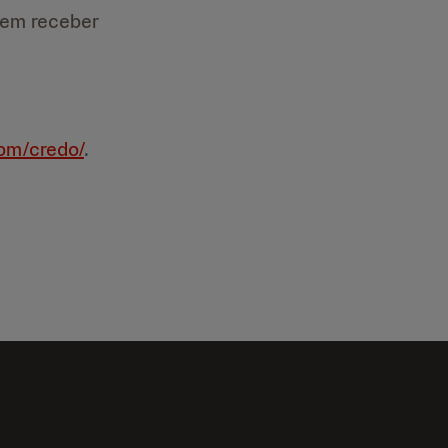
vem receber
com/credo/
.