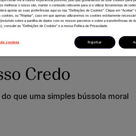
 melhorar o nosso site, manter o conteúdo relevante para si e utilizar ferramentas de redes
derá ajustar as suas preferências aqui ou nas "Definições de Cookies". Clique em "Aceitar"
 cookies, ou "Rejeitar", caso em que apenas utilizaremos os cookies estritamente necessár
(incluíndo sobre a partilha de dados com os nossos parceiros e sobre a transferências de 
s), consulte as "Definições de Cookies" e a nossa Política de Privacidade.
Rejeitar
A
 de cookies
sso Credo
 do que uma simples bússola moral