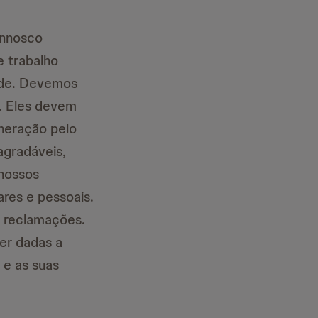
onnosco
 trabalho
dade. Devemos
s. Eles devem
uneração pelo
agradáveis,
 nossos
ares e pessoais.
 reclamações.
er dadas a
 e as suas