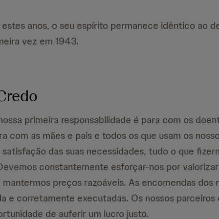
estes anos, o seu espírito permanece idêntico ao d
imeira vez em 1943.
Credo
ossa primeira responsabilidade é para com os doen
ra com as mães e pais e todos os que usam os noss
a satisfação das suas necessidades, tudo o que fize
 Devemos constantemente esforçar-nos por valorizar 
e mantermos preços razoáveis. As encomendas dos n
da e corretamente executadas. Os nossos parceiros 
rtunidade de auferir um lucro justo.