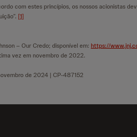
ordo com estes princípios, os nossos acionistas de
uição”.
[1]
hnson – Our Credo; disponível em:
https://www.jnj.
ltima vez em novembro de 2022.
 novembro de 2024 | CP-487152