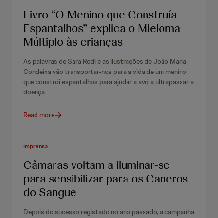
r
Livro “O Menino que Construía
e
Espantalhos” explica o Mieloma
n
Múltiplo às crianças
s
As palavras de Sara Rodi e as ilustrações de João Maria
a
Condeixa vão transportar-nos para a vida de um menino
que constrói espantalhos para ajudar a avó a ultrapassar a
doença
Read more
Imprensa
Câmaras voltam a iluminar-se
para sensibilizar para os Cancros
do Sangue
Depois do sucesso registado no ano passado, a campanha