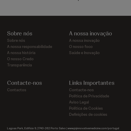
Sobre nós
A nossa inovação
Sobre nós
A nossa inovação
A nossa responsabilidade
O nosso foco
A nossa história
Saúde e Inovação
O nosso Credo
Transparência
Contacte-nos
Links Importantes
Contactos
Contacte-nos
Política de Privacidade
Aviso Legal
Política de Cookies
Definições de cookies
Lagoas Park, Edifício 9, 2740-262 Porto Salvo | www.jnjinnovativemedicine.com/portugal