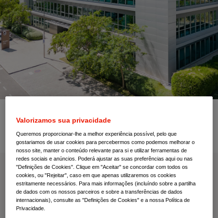
Valorizamos sua privacidade
Centro de notícias
Queremos proporcionar-lhe a melhor experiência possível, pelo que
gostariamos de usar cookies para percebermos como podemos melhorar o
nosso site, manter o conteúdo relevante para si e utilizar ferramentas de
redes sociais e anúncios. Poderá ajustar as suas preferências aqui ou nas
"Definições de Cookies". Clique em "Aceitar" se concordar com todos os
cookies, ou "Rejeitar", caso em que apenas utilizaremos os cookies
C
S
estritamente necessários. Para mais informações (incluíndo sobre a partilha
e
de dados com os nossos parceiros e sobre a transferências de dados
o
a
S
internacionais), consulte as "Definições de Cookies" e a nossa Política de
Privacidade.
r
m
u