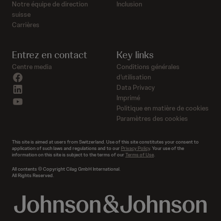
Notre équipe de direction
Inclusion
suisse
Carrières
Entrez en contact
Key links
Centre media
Conditions générales
facebook
d’utilisation
linkedin
Data Privacy
Imprimé
youtube
Politique en matière de cookies
Paramètres des cookies
This site is aimed at users from Switzerland. Use of this site constitutes your consent to
application of such laws and regulations and to our
Privacy Policy
. Your use of the
information on this site is subject to the terms of our
Terms of Use
.
All contents © Copyright Cilag GmbH International.
All Rights Reserved.