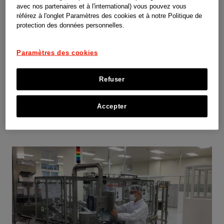
avec nos partenaires et à l'international) vous pouvez vous
référez à l'onglet Paramètres des cookies et à notre Politique de
Mini-stage en entreprise
protection des données personnelles.
S'inscrire maintenant
Paramètres des cookies
Refuser
Nos apprentissages
Accepter