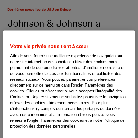
h
e
Dernières nouvelles de J&J en Suisse
Johnson & Johnson a
inauguré le Centre
d’innovation sur le campus
Votre vie privée nous tient à cœur
Afin de vous fournir une meilleure expérience de navigation sur
de Bâle
notre site internet nous souhaitons utiliser des cookies nous
permettant de comprendre vos attentes, d'améliorer notre site et
de vous permettre l'accès aux fonctionnalités et publicités des
Johnson & Johnson a emménagé sur le
réseaux sociaux. Vous pouvez paramétrer vos préférences
directement sur ce menu ou dans l'onglet Paramètres des
nouveau campus de Bâle, l’un des neuf sites
cookies. Cliquez sur Accepter si vous accepter l'intégralité des
Johnson & Johnson en Suisse, il y a seulement
Cookies ou Rejeter si vous ne souhaitez poursuivre la navigation
qu'avec les cookies strictement nécessaires. Pour plus
quelques mois. Aujourd’hui, le Centre
d'informations (y compris concernant les partages de données
avec nos partenaires et à l'international) vous pouvez vous
d’innovation de Johnson & Johnson Suisse a
référez à l'onglet Paramètres des cookies et à notre Politique de
protection des données personnelles.
été inauguré sur ce campus.