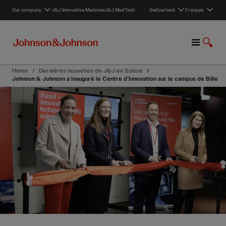
S
Our company
J&J Innovative Medicine
J&J MedTech
Switzerland
Français
k
i
p
M
A
t
e
f
o
n
f
c
Home
/
Dernières nouvelles de J&J en Suisse
/
u
i
o
Johnson & Johnson a inauguré le Centre d’innovation sur le campus de Bâle
c
n
h
t
e
e
r
n
l
t
a
r
e
c
h
e
r
c