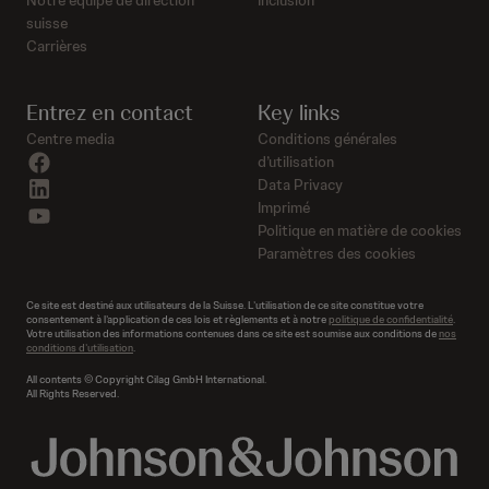
Notre équipe de direction
Inclusion
suisse
Carrières
Entrez en contact
Key links
Centre media
Conditions générales
facebook
d’utilisation
linkedin
Data Privacy
Imprimé
youtube
Politique en matière de cookies
Paramètres des cookies
Ce site est destiné aux utilisateurs de la Suisse. L’utilisation de ce site constitue votre
consentement à l’application de ces lois et règlements et à notre
politique de confidentialité
.
Votre utilisation des informations contenues dans ce site est soumise aux conditions de
nos
conditions d’utilisation
.
All contents © Copyright Cilag GmbH International.
All Rights Reserved.