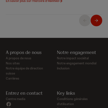
En savoir plus sur l'histoire d'Reinhild
A propos de nous
Notre engagement
A propos de nous
Notre impact sociétal
Nos sites
Notre engagement mondial
Notre équipe de direction
Inclusion
suisse
Carrières
Entrez en contact
Key links
Centre media
Conditions générales
facebook
d’utilisation