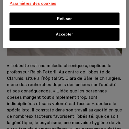
Paramètres des cookies
Refuser
Accepter
« L’obésité est une maladie chronique », explique le
professeur Ralph Peterli. Au centre de l’obésité de
Clarunis, situé à l’hôpital St. Clara de Bâle, le chirurgien,
mène des recherches depuis des années sur l’obésité
et ses conséquences. « L’idée que les personnes
obèses mangent tout simplement trop, sont
indisciplinées et sans volonté est fausse », déclare le
spécialiste. Il constate dans son travail au quotidien que
de nombreux facteurs favorisent l’obésité, que ce soit
la génétique, le psychisme, une mauvaise hygiène de vie
ou un trouble du métabolisme. « Les personnes sujettes