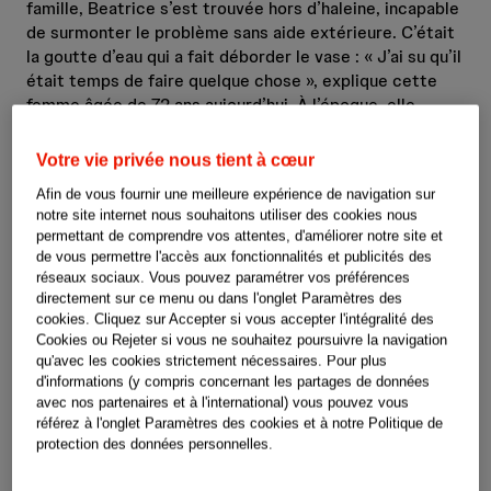
famille, Beatrice s’est trouvée hors d’haleine, incapable
de surmonter le problème sans aide extérieure. C’était
la goutte d’eau qui a fait déborder le vase : « J’ai su qu’il
était temps de faire quelque chose », explique cette
femme âgée de 72 ans aujourd’hui. À l’époque, elle
pesait 96 kilos pour une taille de 1,50 m. Ce surpoids
avait de lourdes répercussions sur sa vie : douleurs
Votre vie privée nous tient à cœur
articulaires, détresse respiratoire et diabète de type II.
Afin de vous fournir une meilleure expérience de navigation sur
Beatrice K. faisait partie des 11% de personnes obèses
notre site internet nous souhaitons utiliser des cookies nous
en Suisse.
permettant de comprendre vos attentes, d'améliorer notre site et
de vous permettre l'accès aux fonctionnalités et publicités des
réseaux sociaux. Vous pouvez paramétrer vos préférences
directement sur ce menu ou dans l'onglet Paramètres des
cookies. Cliquez sur Accepter si vous accepter l'intégralité des
Cookies ou Rejeter si vous ne souhaitez poursuivre la navigation
qu'avec les cookies strictement nécessaires. Pour plus
d'informations (y compris concernant les partages de données
avec nos partenaires et à l'international) vous pouvez vous
référez à l'onglet Paramètres des cookies et à notre Politique de
protection des données personnelles.