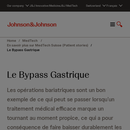
S
Our company
J&J Innovative Medicine
J&J MedTech
Switzerland
Français
k
i
p
M
A
t
e
f
o
n
f
c
Home
/
MedTech
/
u
i
o
En savoir plus sur MedTech Suisse (Patient stories)
/
Le Bypass Gastrique
c
n
h
t
e
e
r
n
Le Bypass Gastrique
l
t
a
r
Les opérations bariatriques sont un bon
e
exemple de ce qui peut se passer lorsqu’un
c
h
traitement médical efficace marque un
e
tournant au moment propice, ce qui a pour
r
c
conséquence de faire baisser durablement les