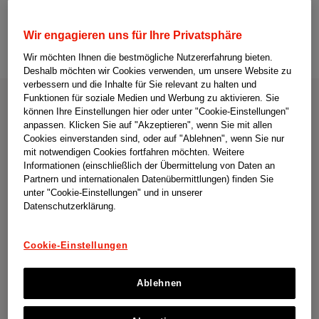
Teilen
02. Juni 2026
Wir engagieren uns für Ihre Privatsphäre
Wir möchten Ihnen die bestmögliche Nutzererfahrung bieten.
Deshalb möchten wir Cookies verwenden, um unsere Website zu
verbessern und die Inhalte für Sie relevant zu halten und
Funktionen für soziale Medien und Werbung zu aktivieren. Sie
können Ihre Einstellungen hier oder unter "Cookie-Einstellungen"
Freiwilliges Engagement ist ein fester Bestandteil der
anpassen. Klicken Sie auf "Akzeptieren", wenn Sie mit allen
Unternehmenskultur von Johnson & Johnson.
Cookies einverstanden sind, oder auf "Ablehnen", wenn Sie nur
Mitarbeitende können biszu vier bezahlten
mit notwendigen Cookies fortfahren möchten. Weitere
Arbeitstagenpro Jahr für Freiwilligeneinsätze nutzen –
Informationen (einschließlich der Übermittelung von Daten an
ein klares Bekenntnis zur Verantwortung gegenüber der
Partnern und internationalen Datenübermittlungen) finden Sie
Gesellschaft. Während der National Summer Games
unter "Cookie-Einstellungen" und in unserer
Datenschutzerklärung.
zeigte sich dieses Engagement auf vielfältige Weise:
bei der Begleitung der Athletinnen und Athleten, im
Dialog mit Teilnehmenden und Besuchenden am J&J-
Cookie-Einstellungen
Stand, bei der Unterstützung der Medaillenzeremonien
sowie in vielen persönlichen Momenten, die Athletinnen,
Ablehnen
Athleten und ihre Familien nachhaltig bewegen.
Die Unterstützung der Special Olympics National