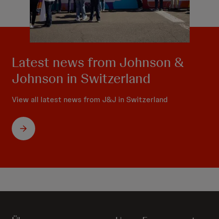
Latest news from Johnson &
Johnson in Switzerland
View all latest news from J&J in Switzerland