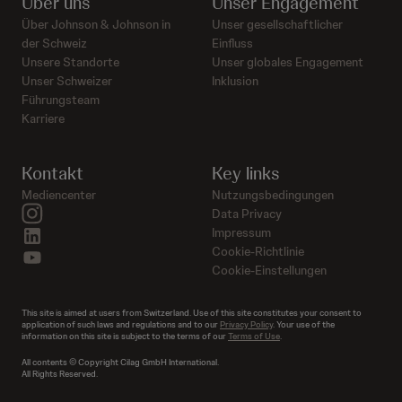
Über uns
Unser Engagement
Über Johnson & Johnson in
Unser gesellschaftlicher
der Schweiz
Einfluss
Unsere Standorte
Unser globales Engagement
Unser Schweizer
Inklusion
Führungsteam
Karriere
Kontakt
Key links
Mediencenter
Nutzungsbedingungen
instagram
Data Privacy
linkedin
Impressum
Cookie-Richtlinie
youtube
Cookie-Einstellungen
This site is aimed at users from Switzerland. Use of this site constitutes your consent to
application of such laws and regulations and to our
Privacy Policy
. Your use of the
information on this site is subject to the terms of our
Terms of Use
.
All contents © Copyright Cilag GmbH International.
All Rights Reserved.