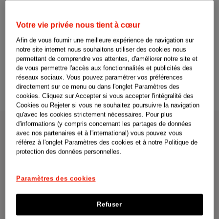
engagés comme bénévoles et ont contribué,
par leur temps et leur énergie, à la réussite de
Votre vie privée nous tient à cœur
l’événement.
Afin de vous fournir une meilleure expérience de navigation sur
notre site internet nous souhaitons utiliser des cookies nous
Partager
permettant de comprendre vos attentes, d'améliorer notre site et
02 juin 2026
de vous permettre l'accès aux fonctionnalités et publicités des
réseaux sociaux. Vous pouvez paramétrer vos préférences
directement sur ce menu ou dans l'onglet Paramètres des
cookies. Cliquez sur Accepter si vous accepter l'intégralité des
Cookies ou Rejeter si vous ne souhaitez poursuivre la navigation
qu'avec les cookies strictement nécessaires. Pour plus
d'informations (y compris concernant les partages de données
avec nos partenaires et à l'international) vous pouvez vous
L’engagement bénévole fait partie intégrante de la
référez à l'onglet Paramètres des cookies et à notre Politique de
culture de Johnson & Johnson. Les collaboratrices et
protection des données personnelles.
collaborateurs disposent jusqu’à quatre jours
rémunérés par an pour s’investir dans des actions au
service des communautés. Lors des National Summer
Paramètres des cookies
Games, cet engagement s’est exprimé de multiples
façons : dans l’accompagnement des athlètes, dans les
Refuser
échanges avec les participants et les visiteurs au stand