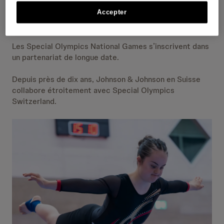
J&J, dans le soutien aux cérémonies de remise des
médailles, mais aussi dans des moments humains forts
Accepter
qui resteront gravés dans les mémoires.
Les Special Olympics National Games s’inscrivent dans
un partenariat de longue date.
Depuis près de dix ans, Johnson & Johnson en Suisse
collabore étroitement avec Special Olympics
Switzerland.