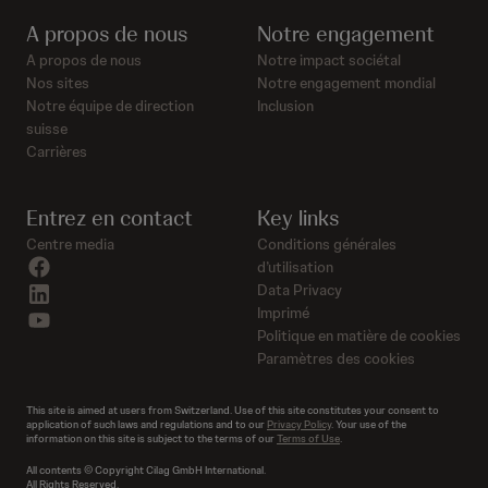
A propos de nous
Notre engagement
A propos de nous
Notre impact sociétal
Nos sites
Notre engagement mondial
Notre équipe de direction
Inclusion
suisse
Carrières
Entrez en contact
Key links
Centre media
Conditions générales
facebook
d’utilisation
linkedin
Data Privacy
Imprimé
youtube
Politique en matière de cookies
Paramètres des cookies
This site is aimed at users from Switzerland. Use of this site constitutes your consent to
application of such laws and regulations and to our
Privacy Policy
. Your use of the
information on this site is subject to the terms of our
Terms of Use
.
All contents © Copyright Cilag GmbH International.
All Rights Reserved.