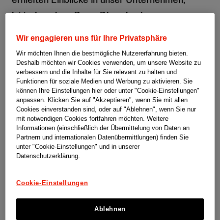
inklusive eines Deep Dives in eine unserer
MedTech-Lösungen, sowie die vielfältigen
Wir engagieren uns für Ihre Privatsphäre
Karrieremöglichkeiten, die wir in der Schweiz
Wir möchten Ihnen die bestmögliche Nutzererfahrung bieten.
bieten. Dieses Event markierte nur einen
Deshalb möchten wir Cookies verwenden, um unsere Website zu
verbessern und die Inhalte für Sie relevant zu halten und
Meilenstein in unserer laufenden
Funktionen für soziale Medien und Werbung zu aktivieren. Sie
können Ihre Einstellungen hier oder unter "Cookie-Einstellungen"
Zusammenarbeit mit dem Health Science
anpassen. Klicken Sie auf "Akzeptieren", wenn Sie mit allen
Club – einer Studentenorganisation der ETH
Cookies einverstanden sind, oder auf "Ablehnen", wenn Sie nur
mit notwendigen Cookies fortfahren möchten. Weitere
und UZH, die sich der Überbrückung der
Informationen (einschließlich der Übermittelung von Daten an
Partnern und internationalen Datenübermittlungen) finden Sie
Lücke zwischen Wissenschaft und
unter "Cookie-Einstellungen" und in unserer
Gesundheitswesen widmet. Seit Beginn
Datenschutzerklärung.
unserer Partnerschaft im Jahr 2022 haben wir
Cookie-Einstellungen
gemeinsam verschiedene Programme
entwickelt, die Studierende unterstützen,
Ablehnen
zukünftige Führungskräfte im