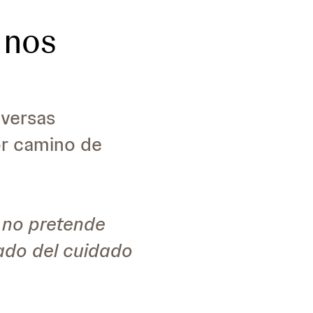
 nos
iversas
or camino de
 no pretende
cado del cuidado