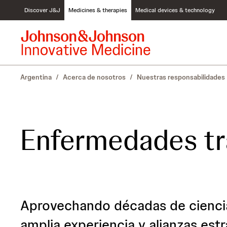
S
Discover J&J
Medicines & therapies
Medical devices & technology
k
i
p
t
o
c
Argentina
/
Acerca de nosotros
/
Nuestras responsabilidades
o
n
t
e
n
Enfermedades tr
t
Aprovechando décadas de ciencia
amplia experiencia y alianzas es