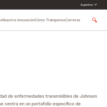
Argentina
os
Nuestra innovación
Cómo Trabajamos
Carreras
S
h
o
w
S
e
a
r
c
h
dad de enfermedades transmisibles de Johnson
e centra en un portafolio específico de