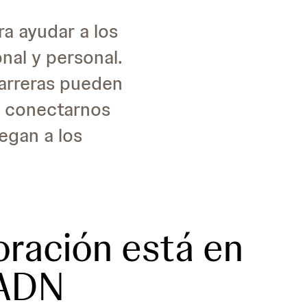
a ayudar a los
nal y personal.
carreras pueden
a conectarnos
egan a los
oración está en
 ADN