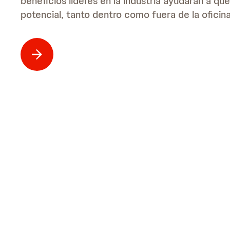
beneficios líderes en la industria ayudarán a q
potencial, tanto dentro como fuera de la oficina
Explora oportuni
disponibles