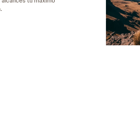
ue alcances tu máximo
.
dades laborales