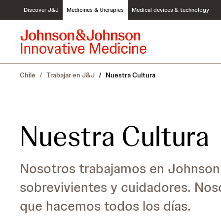
S
Discover J&J
Medicines & therapies
Medical devices & technology
k
i
p
t
o
c
Chile
/
Trabajar en J&J
/
Nuestra Cultura
o
n
t
e
n
Nuestra Cultura
t
Nosotros trabajamos en Johnson
sobrevivientes y cuidadores. No
que hacemos todos los días.