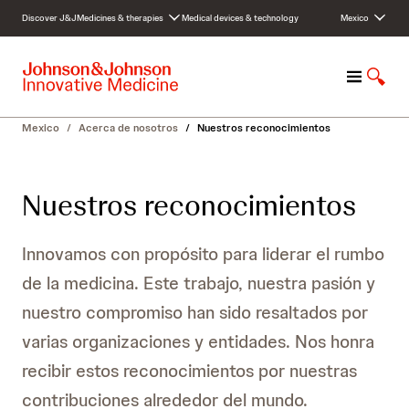
S
Discover J&J
Medicines & therapies
Medical devices & technology
Mexico
k
i
p
M
S
t
e
h
o
n
o
c
Mexico
/
Acerca de nosotros
/
Nuestros reconocimientos
u
w
o
S
n
e
t
Nuestros reconocimientos
a
e
r
n
c
t
Innovamos con propósito para liderar el rumbo
h
de la medicina. Este trabajo, nuestra pasión y
nuestro compromiso han sido resaltados por
varias organizaciones y entidades. Nos honra
recibir estos reconocimientos por nuestras
contribuciones alrededor del mundo.