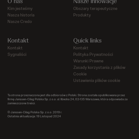
O nas
Nasze innowacje
Kim jesteśmy
Obszary terapeutyczne
Nasza historia
Produkty
Nasze Credo
Kontakt
Quick links
Kontakt
Kontakt
Sygnaliści
Polityka Prywatności
Warunki Prawne
Zasady korzystania z plików
Cookie
Ustawienia plików cookie
Ta strona przeznaczona jest dla odbiorców z Polski. Strona została opublikowana przez
firmę Janssen-Cilag Polska Sp. z o.o. ul. Iłżecka 24, 02-135 Warszawa, która odpowiada za
zamieszczone treści.
© Janssen-Cilag Polska Sp. z o.o. 2019 r.
Ostatnia aktualizacja: 19 Listopad 2024