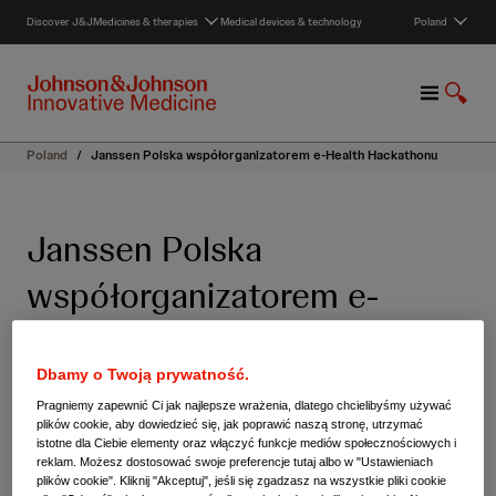
S
Discover J&J
Medicines & therapies
Medical devices & technology
Poland
k
i
p
M
S
t
e
h
o
n
o
c
Poland
/
Janssen Polska współorganizatorem e-Health Hackathonu
u
w
o
S
n
e
t
Janssen Polska
a
e
r
n
współorganizatorem e-
c
t
h
Health Hackathonu
Dbamy o Twoją prywatność.
stycznia 21, 2025 10:19 PM
Pragniemy zapewnić Ci jak najlepsze wrażenia, dlatego chcielibyśmy używać
plików cookie, aby dowiedzieć się, jak poprawić naszą stronę, utrzymać
istotne dla Ciebie elementy oraz włączyć funkcje mediów społecznościowych i
reklam. Możesz dostosować swoje preferencje tutaj albo w "Ustawieniach
plików cookie". Kliknij "Akceptuj", jeśli się zgadzasz na wszystkie pliki cookie