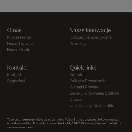
O nas
Nasze innowacje
Kim jesteśmy
Obszary terapeutyczne
Nasza historia
Produkty
Nasze Credo
Kontakt
Quick links
Kontakt
Kontakt
Sygnaliści
Polityka Prywatności
Warunki Prawne
Zasady korzystania z plików
Cookie
Ustawienia plików cookie
Ta strona przeznaczona jest dla odbiorców z Polski. Strona została opublikowana przez
firmę Janssen-Cilag Polska Sp. z o.o. ul. Iłżecka 24, 02-135 Warszawa, która odpowiada za
zamieszczone treści.