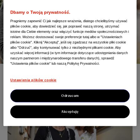
Dbamy o Twoją prywatność.
Pragniemy zapewnić Ci jak najlepsze wrażenia, dlatego chcielibyśmy używać
plików cookie, aby dowiedzieć się, jak poprawić naszą stronę, utrzymać
istotne dla Ciebie elementy oraz włączyć funkcje mediów społecznościowych i
reklam. Możesz dostosować swoje preferencje tutaj albo w "Ustawieniach
plików cookie". Kliknij "Akceptuj", jeśli się zgadzasz na wszystkie pliki cookie
albo "Odrzuć", aby kontynuować tylko z niezbędnymi plikami cookie. Aby
uzyskać więcej informacji (w tym informacje dotyczące udostępniania danych
naszym partnerom i międzynarodowego transferu danych), sprawdź
"Ustawienia plików cookie" lub naszą Politykę Prywatności.
Nasza odpowiedzialność
Ustawienia plików cookie
Odrzucam
Akceptuję