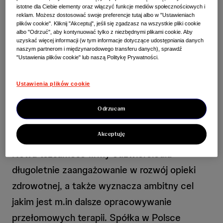
istotne dla Ciebie elementy oraz włączyć funkcje mediów społecznościowych i
Aktualności
reklam. Możesz dostosować swoje preferencje tutaj albo w "Ustawieniach
plików cookie". Kliknij "Akceptuj", jeśli się zgadzasz na wszystkie pliki cookie
J&J Innovative Medicine
albo "Odrzuć", aby kontynuować tylko z niezbędnymi plikami cookie. Aby
uzyskać więcej informacji (w tym informacje dotyczące udostępniania danych
naszym partnerom i międzynarodowego transferu danych), sprawdź
wyznacza kierunek, w
"Ustawienia plików cookie" lub naszą Politykę Prywatności.
którym zmierza medycyna
Ustawienia plików cookie
Janssen Pharmaceutical Companies of
Odrzucam
Johnson & Johnson (Janssen-Cilag) to teraz
Akceptuję
Johnson & Johnson Innovative Medicine.
Nowa tożsamość firmy odzwierciedla
długoletnie zaangażowanie w rozwój opieki
zdrowotnej, a także wyznacza ambitny cel
jakim jest m.in dalsze opracowywanie
przełomowych terapii. Spółka w Polsce