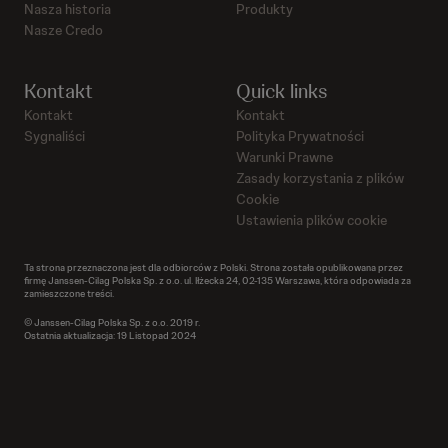
Nasza historia
Produkty
Nasze Credo
Kontakt
Quick links
Kontakt
Kontakt
Sygnaliści
Polityka Prywatności
Warunki Prawne
Zasady korzystania z plików
Cookie
Ustawienia plików cookie
Ta strona przeznaczona jest dla odbiorców z Polski. Strona została opublikowana przez
firmę Janssen-Cilag Polska Sp. z o.o. ul. Iłżecka 24, 02-135 Warszawa, która odpowiada za
zamieszczone treści.
© Janssen-Cilag Polska Sp. z o.o. 2019 r.
Ostatnia aktualizacja: 19 Listopad 2024