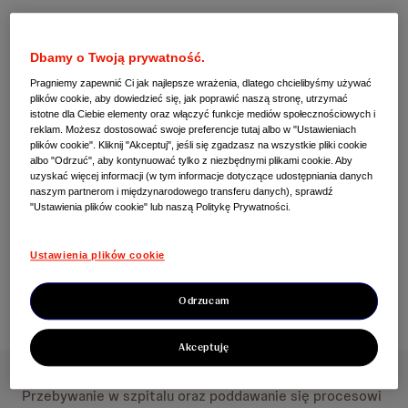
Aktualności
Pluszakoterapia z Jelonkiem
Dbamy o Twoją prywatność.
Pragniemy zapewnić Ci jak najlepsze wrażenia, dlatego chcielibyśmy używać
Jankiem już po raz drugi
plików cookie, aby dowiedzieć się, jak poprawić naszą stronę, utrzymać
istotne dla Ciebie elementy oraz włączyć funkcje mediów społecznościowych i
reklam. Możesz dostosować swoje preferencje tutaj albo w "Ustawieniach
plików cookie". Kliknij "Akceptuj", jeśli się zgadzasz na wszystkie pliki cookie
Janssen, we współpracy z Fundacją
albo "Odrzuć", aby kontynuować tylko z niezbędnymi plikami cookie. Aby
uzyskać więcej informacji (w tym informacje dotyczące udostępniania danych
Zaczytani, rozpoczęli drugą edycję programu
naszym partnerom i międzynarodowego transferu danych), sprawdź
"Ustawienia plików cookie" lub naszą Politykę Prywatności.
“Pluszakoterapia z Jelonkiem Jankiem”.
Ustawienia plików cookie
Odrzucam
Akceptuję
Przebywanie w szpitalu oraz poddawanie się procesowi