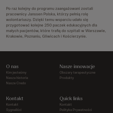
Po raz kolejny do programu zaangażowani zostali
pracownicy Janssen Polska, którzy pełnią rolę
wolontariuszy. Dzięki temu wsparciu udało się
przygotować kolejne 250 paczek edukacyjnych dla
małych pacjentów, które trafią do szpitali w Warszawie,
Krakowie, Poznaniu, Gliwicach i Kościerzynie.
O nas
Nasze innowacje
Kim jesteśmy
Obszary terapeutyczne
Nasza historia
Produkty
Nasze Credo
Kontakt
Quick links
Kontakt
Kontakt
Sygnaliści
Polityka Prywatności