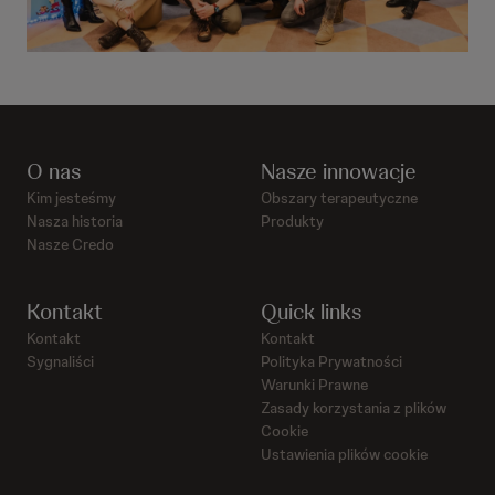
O nas
Nasze innowacje
Kim jesteśmy
Obszary terapeutyczne
Nasza historia
Produkty
Nasze Credo
Kontakt
Quick links
Kontakt
Kontakt
Sygnaliści
Polityka Prywatności
Warunki Prawne
Zasady korzystania z plików
Cookie
Ustawienia plików cookie