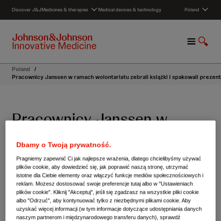
S
Discover J&J
Medicines & therapies
Medical devices & technology
Poland
k
i
p
M
S
t
e
h
o
n
o
c
Poland
/
u
w
o
Pracownicy Janssen w ramach wolontariatu zebrali książki i spakowali prezenty
S
n
e
t
a
e
Pracownicy Janssen w
r
n
c
t
ramach wolontariatu zebrali
h
Dbamy o Twoją prywatność.
książki i spakowali prezenty
Pragniemy zapewnić Ci jak najlepsze wrażenia, dlatego chcielibyśmy używać
plików cookie, aby dowiedzieć się, jak poprawić naszą stronę, utrzymać
dla dzieci.
istotne dla Ciebie elementy oraz włączyć funkcje mediów społecznościowych i
reklam. Możesz dostosować swoje preferencje tutaj albo w "Ustawieniach
plików cookie". Kliknij "Akceptuj", jeśli się zgadzasz na wszystkie pliki cookie
albo "Odrzuć", aby kontynuować tylko z niezbędnymi plikami cookie. Aby
Pracownicy Janssen w ramach wolontariatu
uzyskać więcej informacji (w tym informacje dotyczące udostępniania danych
naszym partnerom i międzynarodowego transferu danych), sprawdź