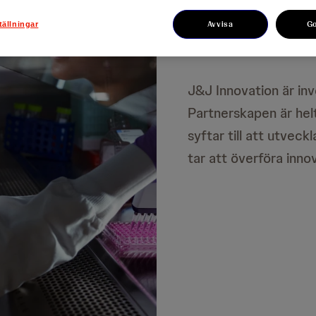
Vår inn
Avvisa
G
tällningar
J&J Innovation är inv
Partnerskapen är helt
syftar till att utveck
tar att överföra innov