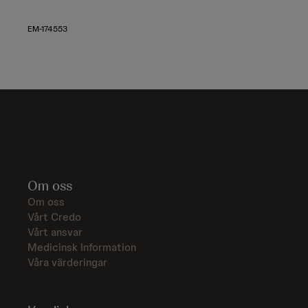
EM-174553
Om oss
Om oss
Vårt Credo
Vårt ansvar
Medicinsk Information
Våra värderingar