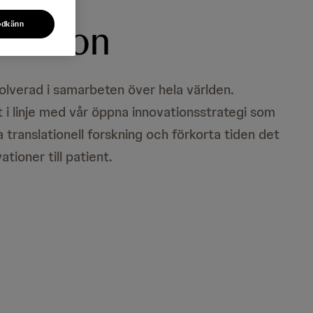
ovation
odkänn
olverad i samarbeten över hela världen.
 i linje med vår öppna innovationsstrategi som
la translationell forskning och förkorta tiden det
ationer till patient.