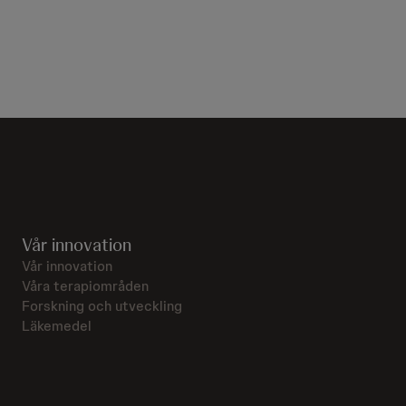
Vår innovation
Vår innovation
Våra terapiområden
Forskning och utveckling
Läkemedel