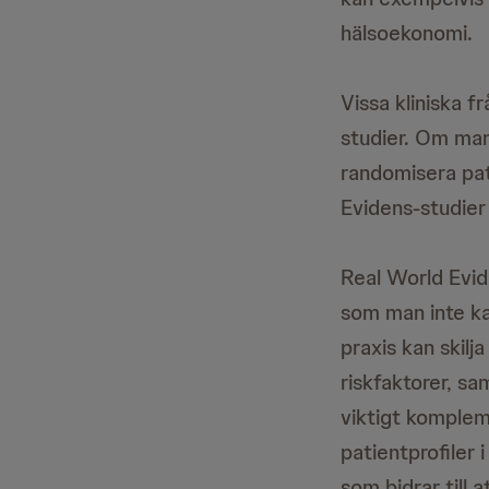
hälsoekonomi.
Vissa kliniska f
studier. Om man
randomisera pati
Evidens-studier e
Real World Evide
som man inte ka
praxis kan skilj
riskfaktorer, s
viktigt komplem
patientprofiler 
som bidrar till a