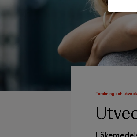
Forskning och utveck
Utvec
Läkemedels