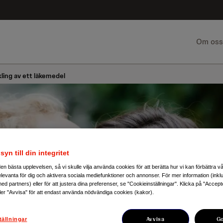
Om oss
ling av ett läkemedel
syn till din integritet
g den bästa upplevelsen, så vi skulle vilja använda cookies för att berätta hur vi kan förbättra 
elevanta för dig och aktivera sociala mediefunktioner och annonser. För mer information (inkl
ed partners) eller för att justera dina preferenser, se "Cookieinställningar". Klicka på "Accep
ler "Avvisa" för att endast använda nödvändiga cookies (kakor).
Avvisa
G
tällningar