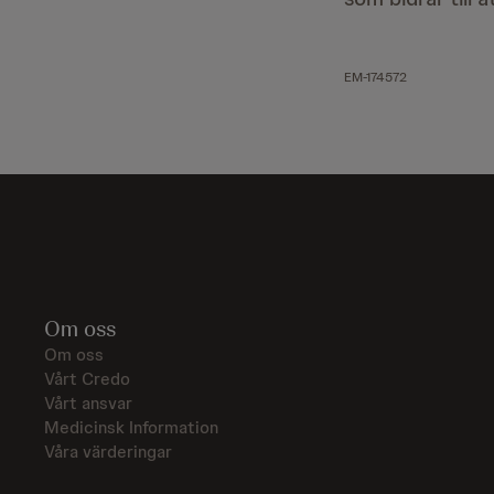
EM-174572
Om oss
Om oss
Vårt Credo
Vårt ansvar
Medicinsk Information
Våra värderingar