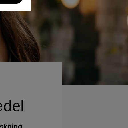
edel
skning,