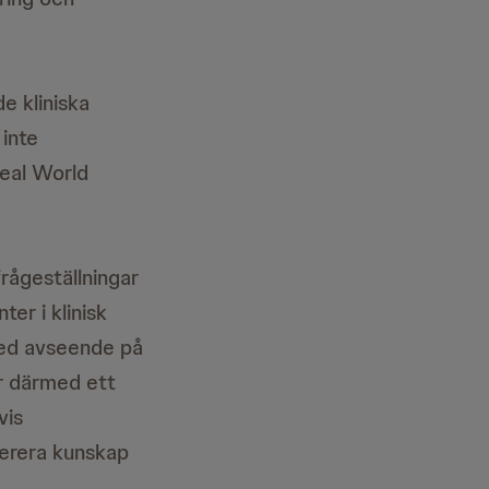
e kliniska
 inte
Real World
frågeställningar
er i klinisk
 med avseende på
ir därmed ett
vis
enerera kunskap