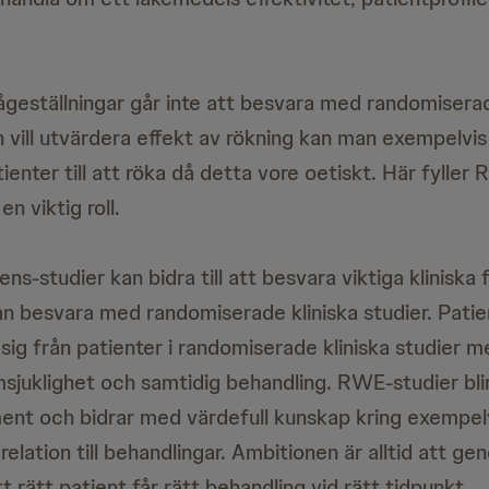
rågeställningar går inte att besvara med randomiserad
 vill utvärdera effekt av rökning kan man exempelvis
enter till att röka då detta vore oetiskt. Här fyller 
n viktig roll.
ns-studier kan bidra till att besvara viktiga kliniska 
n besvara med randomiserade kliniska studier. Patient
a sig från patienter i randomiserade kliniska studier
amsjuklighet och samtidig behandling. RWE-studier bl
ent och bidrar med värdefull kunskap kring exempel
i relation till behandlingar. Ambitionen är alltid att g
tt rätt patient får rätt behandling vid rätt tidpunkt.