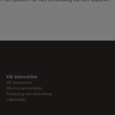
Vår innovation
Vår innovation
Våra terapiområden
Forskning och utveckling
Läkemedel