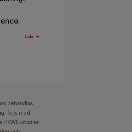
dence.
Dela
som behandlas
ng, följs med
as i RWE-studier
ring och