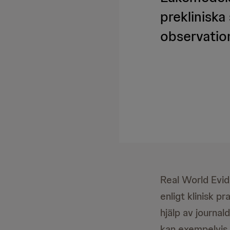
prekliniska
observatio
Real World Evid
enligt klinisk pr
hjälp av journa
kan exempelvis 