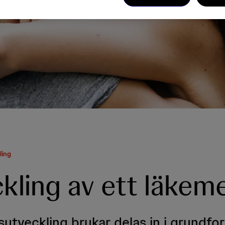
ling
kling av ett läkem
utveckling brukar delas in i grundfor