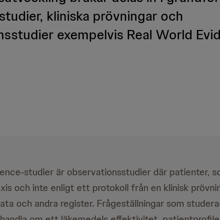
 studier, kliniska prövningar och
nsstudier exempelvis Real World Evi
ence-studier är observationsstudier där patienter, 
axis och inte enligt ett protokoll från en klinisk prövni
ldata och andra register. Frågeställningar som studer
handla om ett läkemedels effektivitet, patientprofile